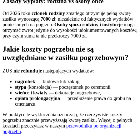
Zasady wypłaty: rodzina vs osoby obce
Od 2026 roku
członek rodziny
zmarłego otrzymuje pełną kwotę
zasiłku wynoszącą
7000 zł
, niezależnie od faktycznych wydatków
poniesionych na pogrzeb.
Osoby spoza rodziny i instytucje
mogą
otrzymać zwrot jedynie do wysokości udokumentowanych kosztów,
przy czym suma ta nie przekroczy 7000 zł.
Jakie koszty pogrzebu nie są
uwzględniane w zasiłku pogrzebowym?
ZUS
nie refunduje
następujących wydatków:
nagrobek
— budowa lub zakup,
stypa
(konsolacja) — poczęstunek po ceremonii,
wieńce i kwiaty
— dekoracje pogrzebowe,
opłata prolongacyjna
— przedłużenie prawa do grobu na
cmentarzu.
W praktyce te wykluczenia oznaczają, że rzeczywiste koszty
pogrzebu znacznie przewyższają kwotę zasiłku. Więcej o pełnych
kosztach przeczytasz w naszym
przewodniku po organizacji
pogrzebu
.