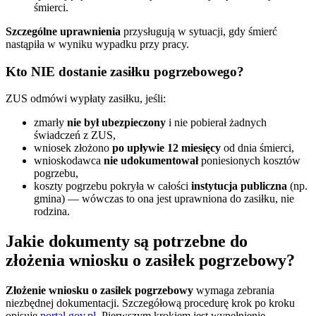
śmierci.
Szczególne uprawnienia
przysługują w sytuacji, gdy śmierć
nastąpiła w wyniku wypadku przy pracy.
Kto NIE dostanie zasiłku pogrzebowego?
ZUS odmówi wypłaty zasiłku, jeśli:
zmarły
nie był ubezpieczony
i nie pobierał żadnych
świadczeń z ZUS,
wniosek złożono
po upływie 12 miesięcy
od dnia śmierci,
wnioskodawca
nie udokumentował
poniesionych kosztów
pogrzebu,
koszty pogrzebu pokryła w całości
instytucja publiczna
(np.
gmina) — wówczas to ona jest uprawniona do zasiłku, nie
rodzina.
Jakie dokumenty są potrzebne do
złożenia wniosku o zasiłek pogrzebowy?
Złożenie wniosku o zasiłek pogrzebowy
wymaga zebrania
niezbędnej dokumentacji. Szczegółową procedurę krok po kroku
opisuje
portal gov.pl
. Pierwszym krokiem jest wypełnienie