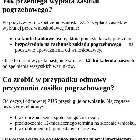
Jak przebiega wypłata zasiłku
pogrzebowego?
Po pozytywnym rozpatrzeniu wniosku ZUS wypłaca zasiłek w
wybranej przez wnioskodawcę formie:
na konto bankowe
osoby, która poniosła koszty pogrzebu,
bezpośrednio na rachunek zakładu pogrzebowego
— na
podstawie upoważnienia od wnioskodawcy.
Od 2026 roku wypłata następuje w ciągu
14 dni kalendarzowych
od spełnienia wszystkich warunków.
Co zrobić w przypadku odmowy
przyznania zasiłku pogrzebowego?
Od decyzji odmownej ZUS przysługuje
odwołanie
. Najczęstsze
przyczyny odmowy:
brak ubezpieczenia społecznego zmarłego,
przekroczenie 12-miesięcznego terminu na złożenie wniosku,
brak dokumentacji poniesionych kosztów.
Odwołanie składa się do
rejonowego sądu pracy i ubezpieczeń