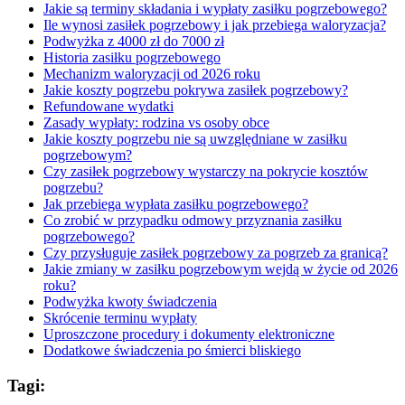
Jakie są terminy składania i wypłaty zasiłku pogrzebowego?
Ile wynosi zasiłek pogrzebowy i jak przebiega waloryzacja?
Podwyżka z 4000 zł do 7000 zł
Historia zasiłku pogrzebowego
Mechanizm waloryzacji od 2026 roku
Jakie koszty pogrzebu pokrywa zasiłek pogrzebowy?
Refundowane wydatki
Zasady wypłaty: rodzina vs osoby obce
Jakie koszty pogrzebu nie są uwzględniane w zasiłku
pogrzebowym?
Czy zasiłek pogrzebowy wystarczy na pokrycie kosztów
pogrzebu?
Jak przebiega wypłata zasiłku pogrzebowego?
Co zrobić w przypadku odmowy przyznania zasiłku
pogrzebowego?
Czy przysługuje zasiłek pogrzebowy za pogrzeb za granicą?
Jakie zmiany w zasiłku pogrzebowym wejdą w życie od 2026
roku?
Podwyżka kwoty świadczenia
Skrócenie terminu wypłaty
Uproszczone procedury i dokumenty elektroniczne
Dodatkowe świadczenia po śmierci bliskiego
Tagi: