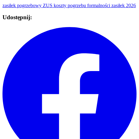
zasiłek pogrzebowy
ZUS
koszty pogrzebu
formalności
zasiłek 2026
Udostępnij: