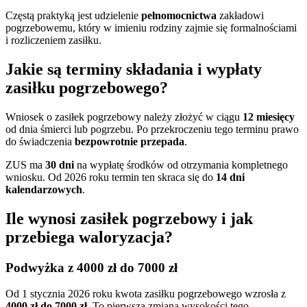
Częstą praktyką jest udzielenie
pełnomocnictwa
zakładowi
pogrzebowemu, który w imieniu rodziny zajmie się formalnościami
i rozliczeniem zasiłku.
Jakie są terminy składania i wypłaty
zasiłku pogrzebowego?
Wniosek o zasiłek pogrzebowy należy złożyć w ciągu
12 miesięcy
od dnia śmierci lub pogrzebu. Po przekroczeniu tego terminu prawo
do świadczenia
bezpowrotnie przepada
.
ZUS ma
30 dni
na wypłatę środków od otrzymania kompletnego
wniosku. Od 2026 roku termin ten skraca się do
14 dni
kalendarzowych
.
Ile wynosi zasiłek pogrzebowy i jak
przebiega waloryzacja?
Podwyżka z 4000 zł do 7000 zł
Od 1 stycznia 2026 roku kwota zasiłku pogrzebowego wzrosła z
4000 zł do 7000 zł
. To pierwsza zmiana wysokości tego