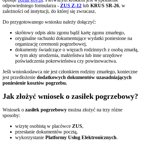
odpowiedniego formularza -
ZUS Z-12
lub
KRUS SR-26
, w
zależności od instytucji, do której się zwracasz.
Do przygotowanego wniosku należy dołączyć:
skrótowy odpis aktu zgonu bądź kartę zgonu zmarłego,
oryginalne rachunki dokumentujące wydatki poniesione na
organizację ceremonii pogrzebowej,
dokumenty świadczące o więzach rodzinnych z osobą zmarłą,
w tym akty urodzenia, małżeństwa lub inne urzędowe
poświadczenia pokrewieństwa czy powinowactwa.
Jeśli wnioskodawca nie jest członkiem rodziny zmarłego, konieczne
jest przedłożenie
dodatkowych dokumentów uzasadniających
poniesienie kosztów pogrzebu.
Jak złożyć wniosek o zasiłek pogrzebowy?
Wniosek o
zasiłek pogrzebowy
można złożyć na trzy różne
sposoby:
wizytę osobistą w placówce
ZUS
,
przesłanie dokumentów pocztą,
wykorzystanie
Platformy Usług Elektronicznych
.