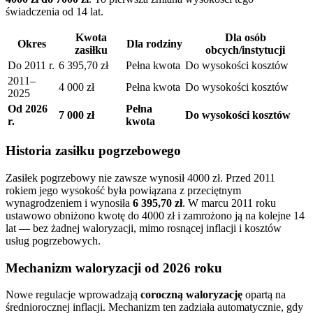
świadczenia od 14 lat.
Kwota
Dla osób
Okres
Dla rodziny
zasiłku
obcych/instytucji
Do 2011 r.
6 395,70 zł
Pełna kwota
Do wysokości kosztów
2011–
4 000 zł
Pełna kwota
Do wysokości kosztów
2025
Od 2026
Pełna
7 000 zł
Do wysokości kosztów
r.
kwota
Historia zasiłku pogrzebowego
Zasiłek pogrzebowy nie zawsze wynosił 4000 zł. Przed 2011
rokiem jego wysokość była powiązana z przeciętnym
wynagrodzeniem i wynosiła
6 395,70 zł
. W marcu 2011 roku
ustawowo obniżono kwotę do 4000 zł i zamrożono ją na kolejne 14
lat — bez żadnej waloryzacji, mimo rosnącej inflacji i kosztów
usług pogrzebowych.
Mechanizm waloryzacji od 2026 roku
Nowe regulacje wprowadzają
coroczną waloryzację
opartą na
średniorocznej inflacji. Mechanizm ten zadziała automatycznie, gdy