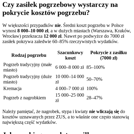
Czy zasiłek pogrzebowy wystarczy na
pokrycie kosztów pogrzebu?
W większości przypadków
nie
. Średni koszt pogrzebu w Polsce
wynosi
8 000–10 000 zł
, a w dużych miastach (Warszawa, Kraków,
Wrocław) przekracza
12 000 zł
. Nawet po podwyżce do 7000 zł
zasiłek pokrywa zaledwie 60–85% rzeczywistych wydatków.
Szacunkowy
Pokrycie z zasiłku
Rodzaj pogrzebu
koszt
(7000 zł)
Pogrzeb tradycyjny (małe
6 000–8 000 zł
85–100%
miasto)
Pogrzeb tradycyjny (duże
10 000–14 000
50–70%
miasto)
zł
Kremacja
4 000–7 000 zł
100%
15 000–25 000
Pogrzeb z nagrobkiem
28–47%
zł
Należy pamiętać, że nagrobek, stypa i kwiaty
nie wliczają się
do
kosztów uznawanych przez ZUS, a to właśnie one często stanowią
największą część wydatków.