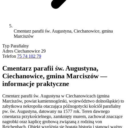
Cmentarz parafii św. Augustyna, Ciechanowice, gmina
Marciszów
Typ
Parafialny
Adres
Ciechanowice 29
Telefon
75 74 102 79
Cmentarz parafii św. Augustyna,
Ciechanowice, gmina Marciszów —
informacje praktyczne
Cmentarz parafii św. Augustyna w Ciechanowicach (gmina
Marciszów, powiat kamiennogórski, województwo dolnośląskie) to
zabytkowa nekropolia otaczająca późnogotycki kościół parafialny
pw. św. Augustyna, datowany na 1577 rok. Teren dawnego
cmentarza przykościelnego, zamknięty murem, zachował znaczące
nagrobki oraz kaplicę grobową związaną z rodziną von
Reichenbach. Obiekt wyróżnia się bogatą historią i stanowi ważny