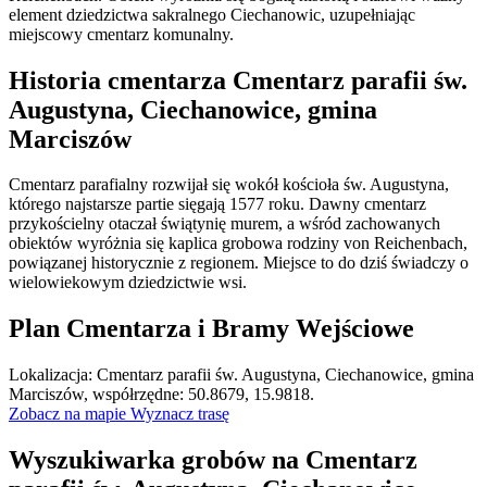
element dziedzictwa sakralnego Ciechanowic, uzupełniając
miejscowy cmentarz komunalny.
Historia cmentarza Cmentarz parafii św.
Augustyna, Ciechanowice, gmina
Marciszów
Cmentarz parafialny rozwijał się wokół kościoła św. Augustyna,
którego najstarsze partie sięgają 1577 roku. Dawny cmentarz
przykościelny otaczał świątynię murem, a wśród zachowanych
obiektów wyróżnia się kaplica grobowa rodziny von Reichenbach,
powiązanej historycznie z regionem. Miejsce to do dziś świadczy o
wielowiekowym dziedzictwie wsi.
Plan Cmentarza i Bramy Wejściowe
Leaflet
|
©
OpenStreetMap
Lokalizacja: Cmentarz parafii św. Augustyna, Ciechanowice, gmina
×
+
Cmentarz parafii św. Augustyna, Ciechanowice,
Marciszów, współrzędne: 50.8679, 15.9818.
gmina Marciszów
Zobacz na mapie
Wyznacz trasę
−
Wyszukiwarka grobów na Cmentarz