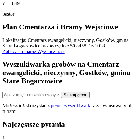
? – 1849
pastor
Plan Cmentarza i Bramy Wejściowe
Leaflet
|
©
OpenStreetMap
Lokalizacja: Cmentarz ewangelicki, nieczynny, Gostków, gmina
×
+
Cmentarz ewangelicki, nieczynny, Gostków, gmina
Stare Bogaczowice, współrzędne: 50.8458, 16.1018.
Stare Bogaczowice
Zobacz na mapie
Wyznacz trasę
−
Wyszukiwarka grobów na Cmentarz
ewangelicki, nieczynny, Gostków, gmina
Stare Bogaczowice
Szukaj grobu
Możesz też skorzystać z
pełnej wyszukiwarki
z zaawansowanymi
filtrami.
Najczęstsze pytania
1