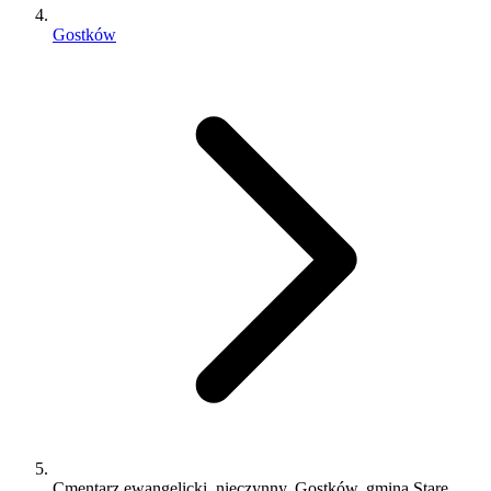
Gostków
Cmentarz ewangelicki, nieczynny, Gostków, gmina Stare