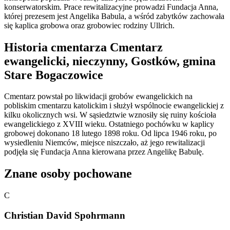
konserwatorskim. Prace rewitalizacyjne prowadzi Fundacja Anna,
której prezesem jest Angelika Babula, a wśród zabytków zachowała
się kaplica grobowa oraz grobowiec rodziny Ullrich.
Historia cmentarza Cmentarz
ewangelicki, nieczynny, Gostków, gmina
Stare Bogaczowice
Cmentarz powstał po likwidacji grobów ewangelickich na
pobliskim cmentarzu katolickim i służył wspólnocie ewangelickiej z
kilku okolicznych wsi. W sąsiedztwie wznosiły się ruiny kościoła
ewangelickiego z XVIII wieku. Ostatniego pochówku w kaplicy
grobowej dokonano 18 lutego 1898 roku. Od lipca 1946 roku, po
wysiedleniu Niemców, miejsce niszczało, aż jego rewitalizacji
podjęła się Fundacja Anna kierowana przez Angelikę Babulę.
Znane osoby pochowane
C
Christian David Spohrmann