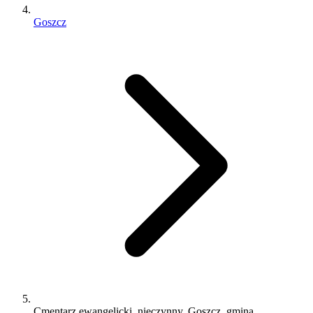
Goszcz
Cmentarz ewangelicki, nieczynny, Goszcz, gmina