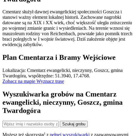
Cmentarz służył dawnej ewangelickiej społeczności Goszcza i
stanowi ważny element lokalnej historii. Zachowane nagrobki
datowane są na XIX i XX wiek, choć większość uległa zniszczeniu
po wojennej zmianie granic i wysiedleniach. Na terenie wznosi się
mauzoleum rodziny von Reichenbach, powstałe jako pomnik trzech
braci poległych w I wojnie światowej. Dziś założenie objęte jest
ewidencją zabytków.
Plan Cmentarza i Bramy Wejściowe
Leaflet
|
©
OpenStreetMap
Lokalizacja: Cmentarz ewangelicki, nieczynny, Goszcz, gmina
×
+
Cmentarz ewangelicki, nieczynny, Goszcz, gmina
Twardogóra, współrzędne: 51.3940, 17.4768.
Twardogóra
Zobacz na mapie
Wyznacz trasę
−
Wyszukiwarka grobów na Cmentarz
ewangelicki, nieczynny, Goszcz, gmina
Twardogóra
Szukaj grobu
Możesz też skorzystać z
pełnej wyszukiwarki
z zaawansowanymi