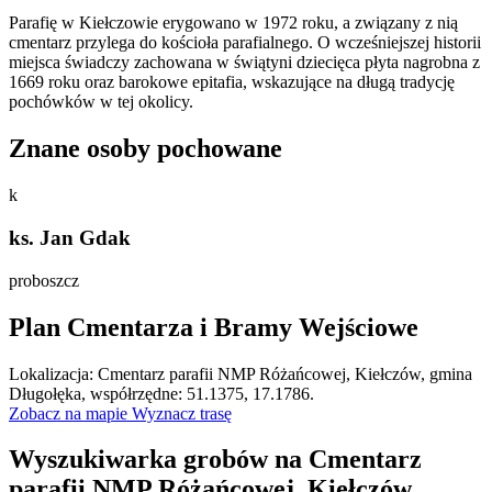
Parafię w Kiełczowie erygowano w 1972 roku, a związany z nią
cmentarz przylega do kościoła parafialnego. O wcześniejszej historii
miejsca świadczy zachowana w świątyni dziecięca płyta nagrobna z
1669 roku oraz barokowe epitafia, wskazujące na długą tradycję
pochówków w tej okolicy.
Znane osoby pochowane
k
ks. Jan Gdak
proboszcz
Plan Cmentarza i Bramy Wejściowe
Leaflet
|
©
OpenStreetMap
Lokalizacja: Cmentarz parafii NMP Różańcowej, Kiełczów, gmina
×
+
Cmentarz parafii NMP Różańcowej, Kiełczów, gmina
Długołęka, współrzędne: 51.1375, 17.1786.
Długołęka
Zobacz na mapie
Wyznacz trasę
−
Wyszukiwarka grobów na Cmentarz
parafii NMP Różańcowej, Kiełczów,