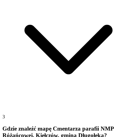
3
Gdzie znaleźć mapę Cmentarza parafii NMP
Różańcowej, Kiełczów, gmina Długołęka?