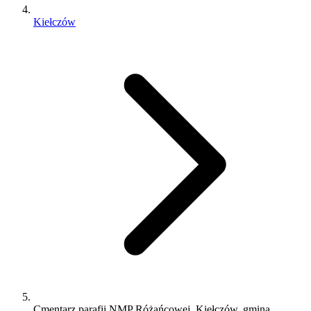
Kiełczów
Cmentarz parafii NMP Różańcowej, Kiełczów, gmina