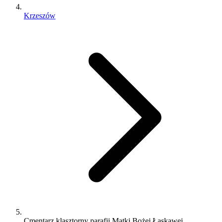
Krzeszów
Cmentarz klasztorny parafii Matki Bożej Łaskawej,