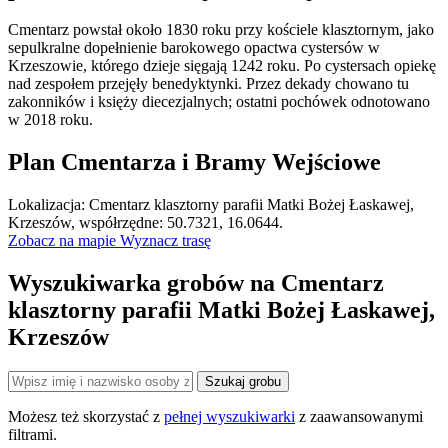
Cmentarz powstał około 1830 roku przy kościele klasztornym, jako
sepulkralne dopełnienie barokowego opactwa cystersów w
Krzeszowie, którego dzieje sięgają 1242 roku. Po cystersach opiekę
nad zespołem przejęły benedyktynki. Przez dekady chowano tu
zakonników i księży diecezjalnych; ostatni pochówek odnotowano
w 2018 roku.
Plan Cmentarza i Bramy Wejściowe
Leaflet
|
©
OpenStreetMap
Lokalizacja: Cmentarz klasztorny parafii Matki Bożej Łaskawej,
×
+
Cmentarz klasztorny parafii Matki Bożej Łaskawej,
Krzeszów, współrzędne: 50.7321, 16.0644.
Krzeszów
Zobacz na mapie
Wyznacz trasę
−
Wyszukiwarka grobów na Cmentarz
klasztorny parafii Matki Bożej Łaskawej,
Krzeszów
Szukaj grobu
Możesz też skorzystać z
pełnej wyszukiwarki
z zaawansowanymi
filtrami.