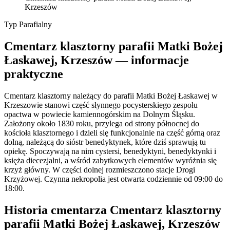
Krzeszów
Typ
Parafialny
Cmentarz klasztorny parafii Matki Bożej
Łaskawej, Krzeszów — informacje
praktyczne
Cmentarz klasztorny należący do parafii Matki Bożej Łaskawej w
Krzeszowie stanowi część słynnego pocysterskiego zespołu
opactwa w powiecie kamiennogórskim na Dolnym Śląsku.
Założony około 1830 roku, przylega od strony północnej do
kościoła klasztornego i dzieli się funkcjonalnie na część górną oraz
dolną, należącą do sióstr benedyktynek, które dziś sprawują tu
opiekę. Spoczywają na nim cystersi, benedyktyni, benedyktynki i
księża diecezjalni, a wśród zabytkowych elementów wyróżnia się
krzyż główny. W części dolnej rozmieszczono stacje Drogi
Krzyżowej. Czynna nekropolia jest otwarta codziennie od 09:00 do
18:00.
Historia cmentarza Cmentarz klasztorny
parafii Matki Bożej Łaskawej, Krzeszów