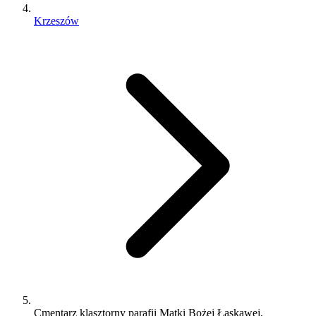
Krzeszów
Cmentarz klasztorny parafii Matki Bożej Łaskawej,