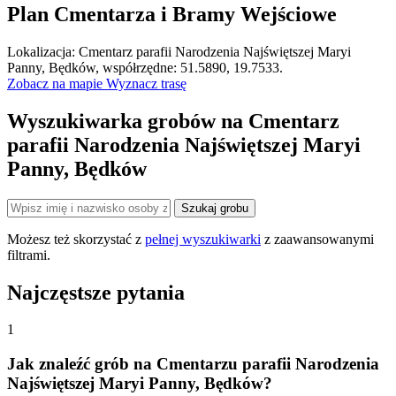
Plan Cmentarza i Bramy Wejściowe
Leaflet
|
©
OpenStreetMap
Lokalizacja: Cmentarz parafii Narodzenia Najświętszej Maryi
×
+
Cmentarz parafii Narodzenia Najświętszej Maryi
Panny, Będków, współrzędne: 51.5890, 19.7533.
Panny, Będków
Zobacz na mapie
Wyznacz trasę
−
Wyszukiwarka grobów na Cmentarz
parafii Narodzenia Najświętszej Maryi
Panny, Będków
Szukaj grobu
Możesz też skorzystać z
pełnej wyszukiwarki
z zaawansowanymi
filtrami.
Najczęstsze pytania
1
Jak znaleźć grób na Cmentarzu parafii Narodzenia
Najświętszej Maryi Panny, Będków?