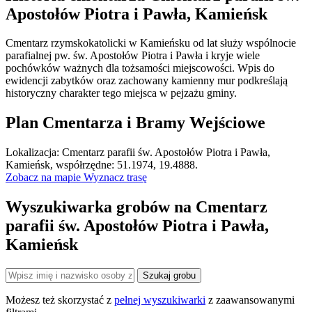
Apostołów Piotra i Pawła, Kamieńsk
Cmentarz rzymskokatolicki w Kamieńsku od lat służy wspólnocie
parafialnej pw. św. Apostołów Piotra i Pawła i kryje wiele
pochówków ważnych dla tożsamości miejscowości. Wpis do
ewidencji zabytków oraz zachowany kamienny mur podkreślają
historyczny charakter tego miejsca w pejzażu gminy.
Plan Cmentarza i Bramy Wejściowe
Leaflet
|
©
OpenStreetMap
Lokalizacja: Cmentarz parafii św. Apostołów Piotra i Pawła,
×
+
Cmentarz parafii św. Apostołów Piotra i Pawła,
Kamieńsk, współrzędne: 51.1974, 19.4888.
Kamieńsk
Zobacz na mapie
Wyznacz trasę
−
Wyszukiwarka grobów na Cmentarz
parafii św. Apostołów Piotra i Pawła,
Kamieńsk
Szukaj grobu
Możesz też skorzystać z
pełnej wyszukiwarki
z zaawansowanymi