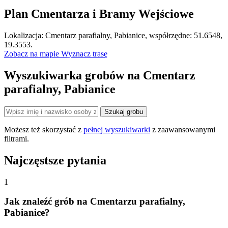
Plan Cmentarza i Bramy Wejściowe
Leaflet
|
©
OpenStreetMap
Lokalizacja: Cmentarz parafialny, Pabianice, współrzędne: 51.6548,
×
+
Cmentarz parafialny, Pabianice
19.3553.
Zobacz na mapie
Wyznacz trasę
−
Wyszukiwarka grobów na Cmentarz
parafialny, Pabianice
Szukaj grobu
Możesz też skorzystać z
pełnej wyszukiwarki
z zaawansowanymi
filtrami.
Najczęstsze pytania
1
Jak znaleźć grób na Cmentarzu parafialny,
Pabianice?