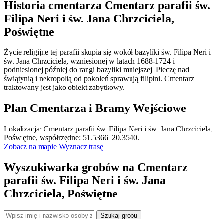
Historia cmentarza Cmentarz parafii św.
Filipa Neri i św. Jana Chrzciciela,
Poświętne
Życie religijne tej parafii skupia się wokół bazyliki św. Filipa Neri i
św. Jana Chrzciciela, wzniesionej w latach 1688-1724 i
podniesionej później do rangi bazyliki mniejszej. Pieczę nad
świątynią i nekropolią od pokoleń sprawują filipini. Cmentarz
traktowany jest jako obiekt zabytkowy.
Plan Cmentarza i Bramy Wejściowe
Leaflet
|
©
OpenStreetMap
Lokalizacja: Cmentarz parafii św. Filipa Neri i św. Jana Chrzciciela,
×
+
Cmentarz parafii św. Filipa Neri i św. Jana
Poświętne, współrzędne: 51.5366, 20.3540.
Chrzciciela, Poświętne
Zobacz na mapie
Wyznacz trasę
−
Wyszukiwarka grobów na Cmentarz
parafii św. Filipa Neri i św. Jana
Chrzciciela, Poświętne
Szukaj grobu