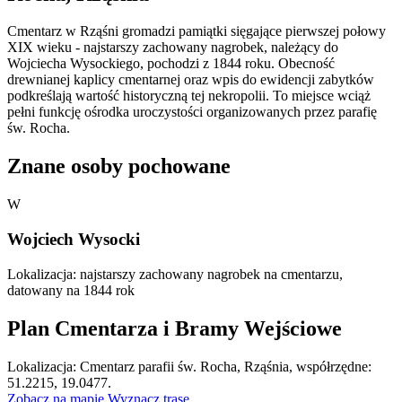
Cmentarz w Rząśni gromadzi pamiątki sięgające pierwszej połowy
XIX wieku - najstarszy zachowany nagrobek, należący do
Wojciecha Wysockiego, pochodzi z 1844 roku. Obecność
drewnianej kaplicy cmentarnej oraz wpis do ewidencji zabytków
podkreślają wartość historyczną tej nekropolii. To miejsce wciąż
pełni funkcję ośrodka uroczystości organizowanych przez parafię
św. Rocha.
Znane osoby pochowane
W
Wojciech Wysocki
Lokalizacja: najstarszy zachowany nagrobek na cmentarzu,
datowany na 1844 rok
Plan Cmentarza i Bramy Wejściowe
Leaflet
|
©
OpenStreetMap
Lokalizacja: Cmentarz parafii św. Rocha, Rząśnia, współrzędne:
×
+
Cmentarz parafii św. Rocha, Rząśnia
51.2215, 19.0477.
Zobacz na mapie
Wyznacz trasę