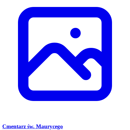
Cmentarz św. Maurycego