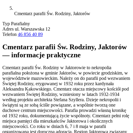
Cmentarz parafii Św. Rodziny, Jaktorów
Typ
Parafialny
Adres
ul. Warszawska 12
Telefon
46 856 40 89
Cmentarz parafii Św. Rodziny, Jaktorów
— informacje praktyczne
Cmentarz parafii Św. Rodziny w Jaktorowie to nekropolia
parafialna położona w gminie Jaktorów, w powiecie grodziskim, w
województwie mazowieckim. Należy on do parafii pod wezwaniem
Świętej Rodziny, erygowanej w 1932 roku przez kardynała
Aleksandra Kakowskiego. Cmentarz otacza miejscowy kościół pod
wezwaniem Świętej Rodziny, wzniesiony w latach 1932-1934
według projektu architekta Stefana Szyllera. Dzieje nekropolii i
świątyni są ze sobą ściśle powiązane, a wspólnie tworzą one
duchowe centrum miejscowości. Parafia prowadzi własną kronikę
od 1932 roku, dokumentującą życie wspólnoty. Cmentarz pełni rolę
miejsca pamięci dla mieszkańców Jaktorowa i okolicznych
miejscowości. Co roku w dniach 6, 7 i 8 maja w parafii
organizowana jest doroczna adoracja. Region Jaktorowa związany