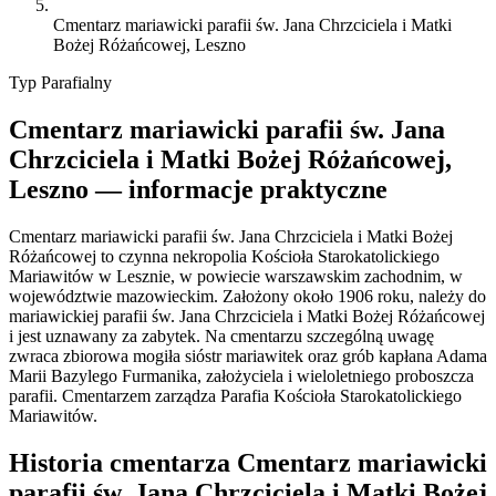
Cmentarz mariawicki parafii św. Jana Chrzciciela i Matki
Bożej Różańcowej, Leszno
Typ
Parafialny
Cmentarz mariawicki parafii św. Jana
Chrzciciela i Matki Bożej Różańcowej,
Leszno — informacje praktyczne
Cmentarz mariawicki parafii św. Jana Chrzciciela i Matki Bożej
Różańcowej to czynna nekropolia Kościoła Starokatolickiego
Mariawitów w Lesznie, w powiecie warszawskim zachodnim, w
województwie mazowieckim. Założony około 1906 roku, należy do
mariawickiej parafii św. Jana Chrzciciela i Matki Bożej Różańcowej
i jest uznawany za zabytek. Na cmentarzu szczególną uwagę
zwraca zbiorowa mogiła sióstr mariawitek oraz grób kapłana Adama
Marii Bazylego Furmanika, założyciela i wieloletniego proboszcza
parafii. Cmentarzem zarządza Parafia Kościoła Starokatolickiego
Mariawitów.
Historia cmentarza Cmentarz mariawicki
parafii św. Jana Chrzciciela i Matki Bożej