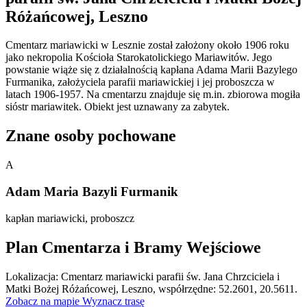
Różańcowej, Leszno
Cmentarz mariawicki w Lesznie został założony około 1906 roku
jako nekropolia Kościoła Starokatolickiego Mariawitów. Jego
powstanie wiąże się z działalnością kapłana Adama Marii Bazylego
Furmanika, założyciela parafii mariawickiej i jej proboszcza w
latach 1906-1957. Na cmentarzu znajduje się m.in. zbiorowa mogiła
sióstr mariawitek. Obiekt jest uznawany za zabytek.
Znane osoby pochowane
A
Adam Maria Bazyli Furmanik
kapłan mariawicki, proboszcz
Plan Cmentarza i Bramy Wejściowe
Leaflet
|
©
OpenStreetMap
Lokalizacja: Cmentarz mariawicki parafii św. Jana Chrzciciela i
×
+
Cmentarz mariawicki parafii św. Jana Chrzciciela i
Matki Bożej Różańcowej, Leszno, współrzędne: 52.2601, 20.5611.
Matki Bożej Różańcowej, Leszno
Zobacz na mapie
Wyznacz trasę