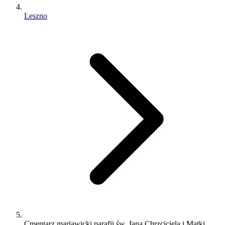
Leszno
Cmentarz mariawicki parafii św. Jana Chrzciciela i Matki