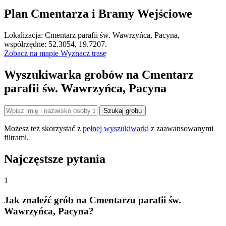
Plan Cmentarza i Bramy Wejściowe
Leaflet
|
©
OpenStreetMap
Lokalizacja: Cmentarz parafii św. Wawrzyńca, Pacyna,
×
+
Cmentarz parafii św. Wawrzyńca, Pacyna
współrzędne: 52.3054, 19.7207.
Zobacz na mapie
Wyznacz trasę
−
Wyszukiwarka grobów na Cmentarz
parafii św. Wawrzyńca, Pacyna
Szukaj grobu
Możesz też skorzystać z
pełnej wyszukiwarki
z zaawansowanymi
filtrami.
Najczęstsze pytania
1
Jak znaleźć grób na Cmentarzu parafii św.
Wawrzyńca, Pacyna?