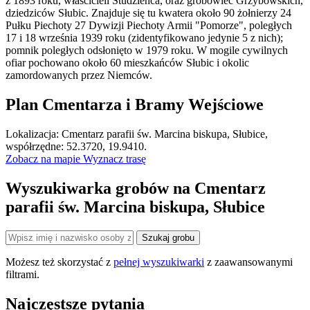
z 1893 roku, właścicieli Studzieńca, oraz grobowiec Grzybowskich,
dziedziców Słubic. Znajduje się tu kwatera około 90 żołnierzy 24
Pułku Piechoty 27 Dywizji Piechoty Armii "Pomorze", poległych
17 i 18 września 1939 roku (zidentyfikowano jedynie 5 z nich);
pomnik poległych odsłonięto w 1979 roku. W mogile cywilnych
ofiar pochowano około 60 mieszkańców Słubic i okolic
zamordowanych przez Niemców.
Plan Cmentarza i Bramy Wejściowe
Leaflet
|
©
OpenStreetMap
Lokalizacja: Cmentarz parafii św. Marcina biskupa, Słubice,
×
+
Cmentarz parafii św. Marcina biskupa, Słubice
współrzędne: 52.3720, 19.9410.
Zobacz na mapie
Wyznacz trasę
−
Wyszukiwarka grobów na Cmentarz
parafii św. Marcina biskupa, Słubice
Szukaj grobu
Możesz też skorzystać z
pełnej wyszukiwarki
z zaawansowanymi
filtrami.
Najczęstsze pytania