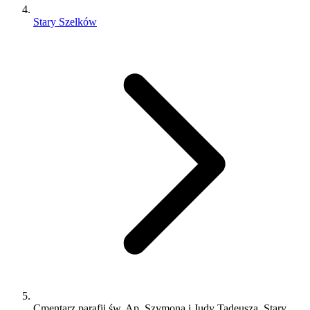
Stary Szelków
Cmentarz parafii św. Ap. Szymona i Judy Tadeusza, Stary