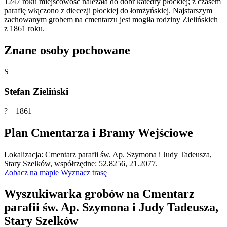
1247 roku miejscowość należała do dóbr katedry płockiej; z czasem
parafię włączono z diecezji płockiej do łomżyńskiej. Najstarszym
zachowanym grobem na cmentarzu jest mogiła rodziny Zielińskich
z 1861 roku.
Znane osoby pochowane
S
Stefan Zieliński
? – 1861
Plan Cmentarza i Bramy Wejściowe
Leaflet
|
©
OpenStreetMap
Lokalizacja: Cmentarz parafii św. Ap. Szymona i Judy Tadeusza,
×
+
Cmentarz parafii św. Ap. Szymona i Judy Tadeusza,
Stary Szelków, współrzędne: 52.8256, 21.2077.
Stary Szelków
Zobacz na mapie
Wyznacz trasę
−
Wyszukiwarka grobów na Cmentarz
parafii św. Ap. Szymona i Judy Tadeusza,
Stary Szelków