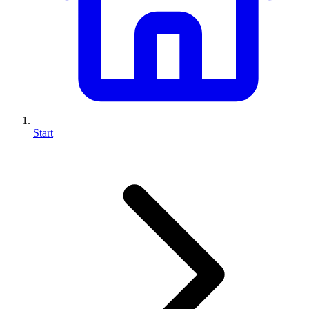
Start