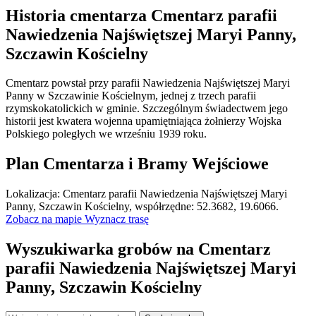
Historia cmentarza Cmentarz parafii
Nawiedzenia Najświętszej Maryi Panny,
Szczawin Kościelny
Cmentarz powstał przy parafii Nawiedzenia Najświętszej Maryi
Panny w Szczawinie Kościelnym, jednej z trzech parafii
rzymskokatolickich w gminie. Szczególnym świadectwem jego
historii jest kwatera wojenna upamiętniająca żołnierzy Wojska
Polskiego poległych we wrześniu 1939 roku.
Plan Cmentarza i Bramy Wejściowe
Leaflet
|
©
OpenStreetMap
Lokalizacja: Cmentarz parafii Nawiedzenia Najświętszej Maryi
×
+
Cmentarz parafii Nawiedzenia Najświętszej Maryi
Panny, Szczawin Kościelny, współrzędne: 52.3682, 19.6066.
Panny, Szczawin Kościelny
Zobacz na mapie
Wyznacz trasę
−
Wyszukiwarka grobów na Cmentarz
parafii Nawiedzenia Najświętszej Maryi
Panny, Szczawin Kościelny