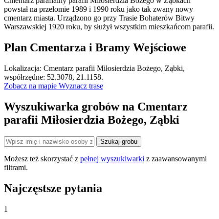
Cmentarz parafialny parafii Miłosierdzia Bożego w Ząbkach
powstał na przełomie 1989 i 1990 roku jako tak zwany nowy
cmentarz miasta. Urządzono go przy Trasie Bohaterów Bitwy
Warszawskiej 1920 roku, by służył wszystkim mieszkańcom parafii.
Plan Cmentarza i Bramy Wejściowe
Leaflet
|
©
OpenStreetMap
Lokalizacja: Cmentarz parafii Miłosierdzia Bożego, Ząbki,
×
+
Cmentarz parafii Miłosierdzia Bożego, Ząbki
współrzędne: 52.3078, 21.1158.
Zobacz na mapie
Wyznacz trasę
−
Wyszukiwarka grobów na Cmentarz
parafii Miłosierdzia Bożego, Ząbki
Szukaj grobu
Możesz też skorzystać z
pełnej wyszukiwarki
z zaawansowanymi
filtrami.
Najczęstsze pytania
1