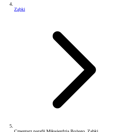
Ząbki
Cmentarz parafii Miłosierdzia Bożego, Ząbki