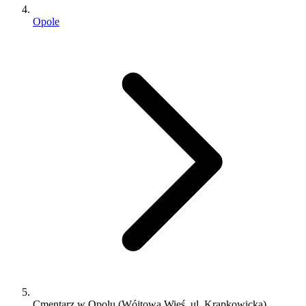
Opole
Cmentarz w Opolu (Wójtowa Wieś, ul. Krapkowicka)