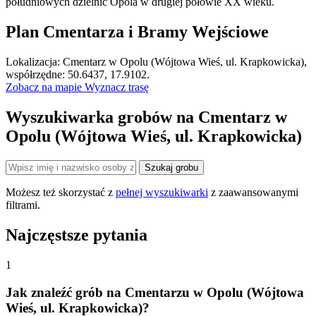
południowych dzielnic Opola w drugiej połowie XX wieku.
Plan Cmentarza i Bramy Wejściowe
Leaflet
|
©
OpenStreetMap
Lokalizacja: Cmentarz w Opolu (Wójtowa Wieś, ul. Krapkowicka),
×
+
Cmentarz w Opolu (Wójtowa Wieś, ul. Krapkowicka)
współrzędne: 50.6437, 17.9102.
Zobacz na mapie
Wyznacz trasę
−
Wyszukiwarka grobów na Cmentarz w
Opolu (Wójtowa Wieś, ul. Krapkowicka)
Szukaj grobu
Możesz też skorzystać z
pełnej wyszukiwarki
z zaawansowanymi
filtrami.
Najczęstsze pytania
1
Jak znaleźć grób na Cmentarzu w Opolu (Wójtowa
Wieś, ul. Krapkowicka)?