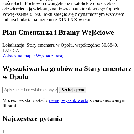
kościołach. Pochówki ewangelickie i katolickie obok siebie
odzwierciedlają wielowyznaniowy charakter dawnego Oppeln.
Powiększenie z 1903 roku zbiegło się z dynamicznym wzrostem
ludności miasta na przełomie XIX i XX wieku.
Plan Cmentarza i Bramy Wejściowe
Leaflet
|
©
OpenStreetMap
Lokalizacja: Stary cmentarz w Opolu, współrzędne: 50.6840,
×
+
Stary cmentarz w Opolu
17.9157.
Zobacz na mapie
Wyznacz trasę
−
Wyszukiwarka grobów na Stary cmentarz
w Opolu
Szukaj grobu
Możesz też skorzystać z
pełnej wyszukiwarki
z zaawansowanymi
filtrami.
Najczęstsze pytania
1