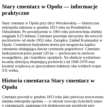
Stary cmentarz w Opolu — informacje
praktyczne
Stary cmentarz w Opolu przy ulicy Wrocławskiej — historyczna
nekropolia założona w grudniu 1813 roku na Przedmieściu
Odrzańskim. Po powiększeniu w 1903 roku powierzchnia obiektu
osiągnęła 9,25 hektara. Cmentarz pozostaje nieczynny dla nowych
pochówków od około 1952 roku. Zarządca: Zakład Komunalny w
Opolu. Centralnym budynkiem terenu jest neogotycka kaplica
cmentarna obsługująca dawne ceremonie pogrzebowe. Cmentarz
funkcjonował przez ponad 120 lat — pochowano tu zarówno
ewangelików, jak i katolików opolskich. Na obiekcie wydzielono
kwaterę dziecięcą obejmującą pochówki z lat 1940-1970 oraz
kwaterę wojskową ze spoczynkiem żołnierzy obu wielkich wojen
XX wieku.
Historia cmentarza Stary cmentarz w
Opolu
Cmentarz powstał w grudniu 1813 roku jako pierwsza nowoczesna
miejska nekropolia opolska — w okresie rozwoju świeckich ustaw
o cmentarzach, zastępujących średniowieczne pochówki przy