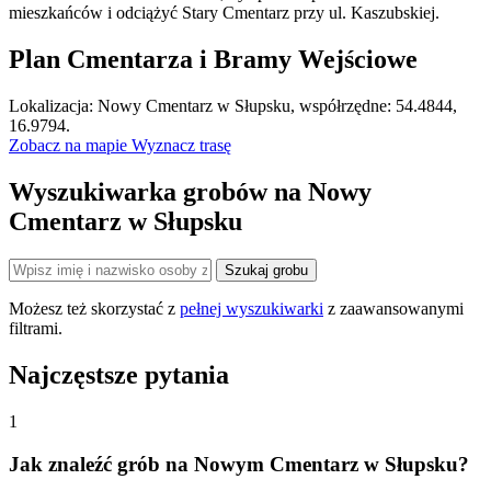
mieszkańców i odciążyć Stary Cmentarz przy ul. Kaszubskiej.
Plan Cmentarza i Bramy Wejściowe
Leaflet
|
©
OpenStreetMap
Lokalizacja: Nowy Cmentarz w Słupsku, współrzędne: 54.4844,
×
+
Nowy Cmentarz w Słupsku
16.9794.
Zobacz na mapie
Wyznacz trasę
−
Wyszukiwarka grobów na Nowy
Cmentarz w Słupsku
Szukaj grobu
Możesz też skorzystać z
pełnej wyszukiwarki
z zaawansowanymi
filtrami.
Najczęstsze pytania
1
Jak znaleźć grób na Nowym Cmentarz w Słupsku?