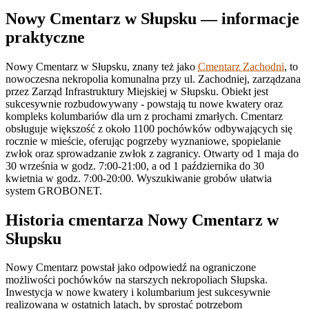
Nowy Cmentarz w Słupsku — informacje
praktyczne
Nowy Cmentarz w Słupsku, znany też jako
Cmentarz Zachodni
, to
nowoczesna nekropolia komunalna przy ul. Zachodniej, zarządzana
przez Zarząd Infrastruktury Miejskiej w Słupsku. Obiekt jest
sukcesywnie rozbudowywany - powstają tu nowe kwatery oraz
kompleks kolumbariów dla urn z prochami zmarłych. Cmentarz
obsługuje większość z około 1100 pochówków odbywających się
rocznie w mieście, oferując pogrzeby wyznaniowe, spopielanie
zwłok oraz sprowadzanie zwłok z zagranicy. Otwarty od 1 maja do
30 września w godz. 7:00-21:00, a od 1 października do 30
kwietnia w godz. 7:00-20:00. Wyszukiwanie grobów ułatwia
system GROBONET.
Historia cmentarza Nowy Cmentarz w
Słupsku
Nowy Cmentarz powstał jako odpowiedź na ograniczone
możliwości pochówków na starszych nekropoliach Słupska.
Inwestycja w nowe kwatery i kolumbarium jest sukcesywnie
realizowana w ostatnich latach, by sprostać potrzebom