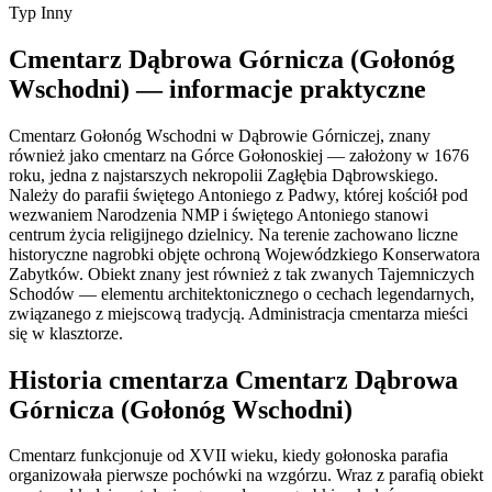
Typ
Inny
Cmentarz Dąbrowa Górnicza (Gołonóg
Wschodni) — informacje praktyczne
Cmentarz Gołonóg Wschodni w Dąbrowie Górniczej, znany
również jako cmentarz na Górce Gołonoskiej — założony w 1676
roku, jedna z najstarszych nekropolii Zagłębia Dąbrowskiego.
Należy do parafii świętego Antoniego z Padwy, której kościół pod
wezwaniem Narodzenia NMP i świętego Antoniego stanowi
centrum życia religijnego dzielnicy. Na terenie zachowano liczne
historyczne nagrobki objęte ochroną Wojewódzkiego Konserwatora
Zabytków. Obiekt znany jest również z tak zwanych Tajemniczych
Schodów — elementu architektonicznego o cechach legendarnych,
związanego z miejscową tradycją. Administracja cmentarza mieści
się w klasztorze.
Historia cmentarza Cmentarz Dąbrowa
Górnicza (Gołonóg Wschodni)
Cmentarz funkcjonuje od XVII wieku, kiedy gołonoska parafia
organizowała pierwsze pochówki na wzgórzu. Wraz z parafią obiekt