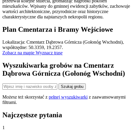
przetrwał kolejne stulecia, gromadząc nagrobki pokoleń
mieszkańców. Wpisany do gminnej ewidencji zabytków, zachowuje
wartości architektoniczne, przyrodnicze oraz historyczne
charakterystyczne dla najstarszych nekropolii regionu.
Plan Cmentarza i Bramy Wejściowe
Leaflet
|
©
OpenStreetMap
Lokalizacja: Cmentarz Dąbrowa Górnicza (Gołonóg Wschodni),
×
+
Cmentarz Dąbrowa Górnicza (Gołonóg Wschodni)
współrzędne: 50.3359, 19.2357.
Zobacz na mapie
Wyznacz trasę
−
Wyszukiwarka grobów na Cmentarz
Dąbrowa Górnicza (Gołonóg Wschodni)
Szukaj grobu
Możesz też skorzystać z
pełnej wyszukiwarki
z zaawansowanymi
filtrami.
Najczęstsze pytania
1