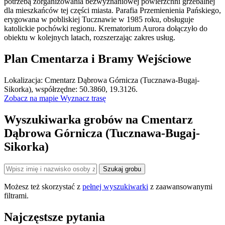
potrzebą zorganizowania bezwyznaniowej powierzchni grzebalnej
dla mieszkańców tej części miasta. Parafia Przemienienia Pańskiego,
erygowana w pobliskiej Tucznawie w 1985 roku, obsługuje
katolickie pochówki regionu. Krematorium Aurora dołączyło do
obiektu w kolejnych latach, rozszerzając zakres usług.
Plan Cmentarza i Bramy Wejściowe
Leaflet
|
©
OpenStreetMap
Lokalizacja: Cmentarz Dąbrowa Górnicza (Tucznawa-Bugaj-
×
+
Cmentarz Dąbrowa Górnicza (Tucznawa-Bugaj-
Sikorka), współrzędne: 50.3860, 19.3126.
Sikorka)
Zobacz na mapie
Wyznacz trasę
−
Wyszukiwarka grobów na Cmentarz
Dąbrowa Górnicza (Tucznawa-Bugaj-
Sikorka)
Szukaj grobu
Możesz też skorzystać z
pełnej wyszukiwarki
z zaawansowanymi
filtrami.
Najczęstsze pytania