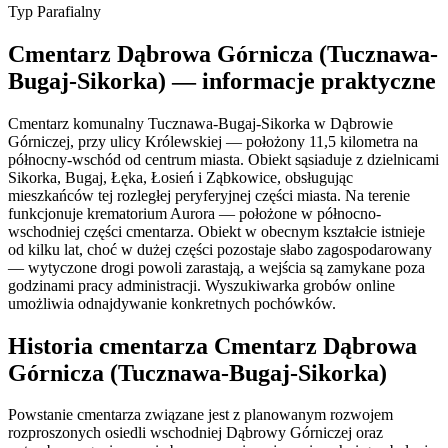
Typ
Parafialny
Cmentarz Dąbrowa Górnicza (Tucznawa-
Bugaj-Sikorka) — informacje praktyczne
Cmentarz komunalny Tucznawa-Bugaj-Sikorka w Dąbrowie
Górniczej, przy ulicy Królewskiej — położony 11,5 kilometra na
północny-wschód od centrum miasta. Obiekt sąsiaduje z dzielnicami
Sikorka, Bugaj, Łęka, Łosień i Ząbkowice, obsługując
mieszkańców tej rozległej peryferyjnej części miasta. Na terenie
funkcjonuje krematorium Aurora — położone w północno-
wschodniej części cmentarza. Obiekt w obecnym kształcie istnieje
od kilku lat, choć w dużej części pozostaje słabo zagospodarowany
— wytyczone drogi powoli zarastają, a wejścia są zamykane poza
godzinami pracy administracji. Wyszukiwarka grobów online
umożliwia odnajdywanie konkretnych pochówków.
Historia cmentarza Cmentarz Dąbrowa
Górnicza (Tucznawa-Bugaj-Sikorka)
Powstanie cmentarza związane jest z planowanym rozwojem
rozproszonych osiedli wschodniej Dąbrowy Górniczej oraz