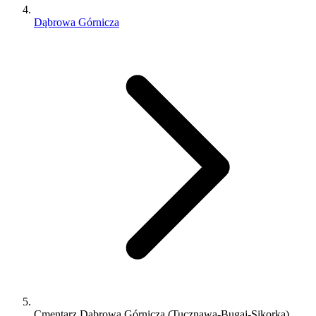
Dąbrowa Górnicza
Cmentarz Dąbrowa Górnicza (Tucznawa-Bugaj-Sikorka)