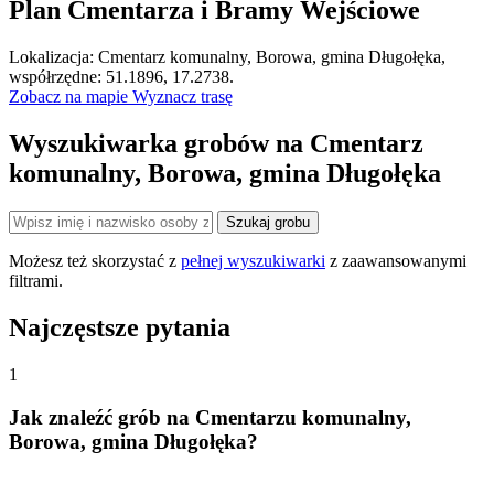
Plan Cmentarza i Bramy Wejściowe
Leaflet
|
©
OpenStreetMap
Lokalizacja: Cmentarz komunalny, Borowa, gmina Długołęka,
×
+
Cmentarz komunalny, Borowa, gmina Długołęka
współrzędne: 51.1896, 17.2738.
Zobacz na mapie
Wyznacz trasę
−
Wyszukiwarka grobów na Cmentarz
komunalny, Borowa, gmina Długołęka
Szukaj grobu
Możesz też skorzystać z
pełnej wyszukiwarki
z zaawansowanymi
filtrami.
Najczęstsze pytania
1
Jak znaleźć grób na Cmentarzu komunalny,
Borowa, gmina Długołęka?