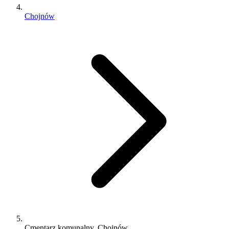
Chojnów
Cmentarz komunalny, Chojnów