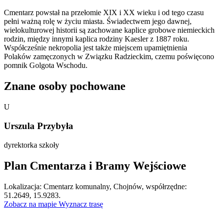
Cmentarz powstał na przełomie XIX i XX wieku i od tego czasu
pełni ważną rolę w życiu miasta. Świadectwem jego dawnej,
wielokulturowej historii są zachowane kaplice grobowe niemieckich
rodzin, między innymi kaplica rodziny Kaesler z 1887 roku.
Współcześnie nekropolia jest także miejscem upamiętnienia
Polaków zamęczonych w Związku Radzieckim, czemu poświęcono
pomnik Golgota Wschodu.
Znane osoby pochowane
U
Urszula Przybyła
dyrektorka szkoły
Plan Cmentarza i Bramy Wejściowe
Leaflet
|
©
OpenStreetMap
Lokalizacja: Cmentarz komunalny, Chojnów, współrzędne:
×
+
Cmentarz komunalny, Chojnów
51.2649, 15.9283.
Zobacz na mapie
Wyznacz trasę
−