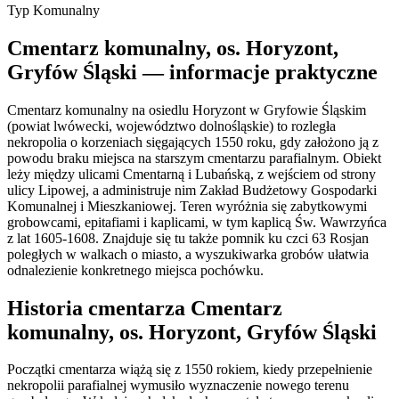
Typ
Komunalny
Cmentarz komunalny, os. Horyzont,
Gryfów Śląski — informacje praktyczne
Cmentarz komunalny na osiedlu Horyzont w Gryfowie Śląskim
(powiat lwówecki, województwo dolnośląskie) to rozległa
nekropolia o korzeniach sięgających 1550 roku, gdy założono ją z
powodu braku miejsca na starszym cmentarzu parafialnym. Obiekt
leży między ulicami Cmentarną i Lubańską, z wejściem od strony
ulicy Lipowej, a administruje nim Zakład Budżetowy Gospodarki
Komunalnej i Mieszkaniowej. Teren wyróżnia się zabytkowymi
grobowcami, epitafiami i kaplicami, w tym kaplicą Św. Wawrzyńca
z lat 1605-1608. Znajduje się tu także pomnik ku czci 63 Rosjan
poległych w walkach o miasto, a wyszukiwarka grobów ułatwia
odnalezienie konkretnego miejsca pochówku.
Historia cmentarza Cmentarz
komunalny, os. Horyzont, Gryfów Śląski
Początki cmentarza wiążą się z 1550 rokiem, kiedy przepełnienie
nekropolii parafialnej wymusiło wyznaczenie nowego terenu