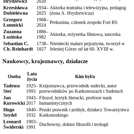
Hrydzewicz
2020
Krzesisława
1934–
Aktorka teatralna i telewizyjna, pedagog
Dubielówna
2025
(żona A. Hrydzewicza)
Grzegorz
1968–
Perkusista, członek zespołu Fort BS
Łomnicki
2024
Zuzanna
1886–
Aktorka, reżyserka filmowa, tancerka
Łozińska
1982
Sebastian C.
1738–
Niemiecki malarz pejzażysta, tworzył w
Ch. Reinhardt
1827
Jeleniej Górze od lat 60. XVIII w.
Naukowcy, krajoznawcy, działacze
Lata
Osoba
Kim był/a
życia
Tadeusz
1925–
Krajoznawca, przewodnik sudecki, autor
Steć
1993
przewodników po Karkonoszach i Sudetach
Jan
1943–
Filozof, krytyk literacki, profesor nauk
Kurowicki
2017
humanistycznych
Hugo
1840–
Pruski prawnik i polityk, działacz Towarzystwa
Seydel
1932
Karkonoskiego
Leonard
1903–
Duchowny, doktor filozofii i teologii
Świderski
1991