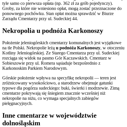
tyle samo co pierwsza opłata (np. 362 zł za grób pojedynczy).
Groby, za które nie wniesiono opłat, mogą zostać przeznaczone do
ponownego pochówku. Stan opłat można sprawdzić w Biurze
Zarządu Cmentarzy przy ul. Sudeckiej 44.
Nekropolia u podnóża Karkonoszy
Położenie jeleniogórskich cmentarzy komunalnych jest wyjątkowe
na tle Polski. Nekropolie leżą
u podnóża Karkonoszy
, w otoczeniu
Kotliny Jeleniogórskiej. Ze Starego Cmentarza przy ul. Sudeckiej
rozciąga się widok na pasmo Gór Kaczawskich. Cmentarz w
Sobieszowie przy ul. Romera sąsiaduje bezpośrednio z
Karkonoskim Parkiem Narodowym.
Górskie położenie wpływa na specyfikę nekropolii — teren jest
zróżnicowany wysokościowo, a starodrzew obejmuje gatunki
typowe dla pogórza sudeckiego: buki, świerki i modrzewie. Zimą
cmentarze pokrywają się śniegiem znacznie wcześniej niż
nekropolie na niżu, co wymaga specjalnych zabiegów
pielęgnacyjnych.
Inne cmentarze w województwie
dolnośląskim