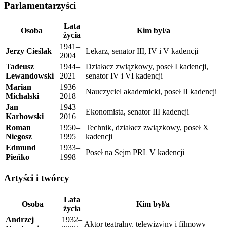
Parlamentarzyści
Lata
Osoba
Kim był/a
życia
1941–
Jerzy Cieślak
Lekarz, senator III, IV i V kadencji
2004
Tadeusz
1944–
Działacz związkowy, poseł I kadencji,
Lewandowski
2021
senator IV i VI kadencji
Marian
1936–
Nauczyciel akademicki, poseł II kadencji
Michalski
2018
Jan
1943–
Ekonomista, senator III kadencji
Karbowski
2016
Roman
1950–
Technik, działacz związkowy, poseł X
Niegosz
1995
kadencji
Edmund
1933–
Poseł na Sejm PRL V kadencji
Pieńko
1998
Artyści i twórcy
Lata
Osoba
Kim był/a
życia
Andrzej
1932–
Aktor teatralny, telewizyjny i filmowy