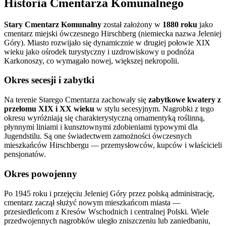
Historia Cmentarza Komunalnego
Stary Cmentarz Komunalny
został założony w
1880 roku
jako
cmentarz miejski ówczesnego Hirschberg (niemiecka nazwa Jeleniej
Góry). Miasto rozwijało się dynamicznie w drugiej połowie XIX
wieku jako ośrodek turystyczny i uzdrowiskowy u podnóża
Karkonoszy, co wymagało nowej, większej nekropolii.
Okres secesji i zabytki
Na terenie Starego Cmentarza zachowały się
zabytkowe kwatery z
przełomu XIX i XX wieku
w stylu secesyjnym. Nagrobki z tego
okresu wyróżniają się charakterystyczną ornamentyką roślinną,
płynnymi liniami i kunsztownymi zdobieniami typowymi dla
Jugendstilu. Są one świadectwem zamożności ówczesnych
mieszkańców Hirschbergu — przemysłowców, kupców i właścicieli
pensjonatów.
Okres powojenny
Po 1945 roku i przejęciu Jeleniej Góry przez polską administrację,
cmentarz zaczął służyć nowym mieszkańcom miasta —
przesiedleńcom z Kresów Wschodnich i centralnej Polski. Wiele
przedwojennych nagrobków uległo zniszczeniu lub zaniedbaniu,