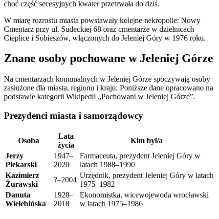
choć część secesyjnych kwater przetrwała do dziś.
W miarę rozrostu miasta powstawały kolejne nekropolie: Nowy
Cmentarz przy ul. Sudeckiej 68 oraz cmentarze w dzielnicach
Cieplice i Sobieszów, włączonych do Jeleniej Góry w 1976 roku.
Znane osoby pochowane w Jeleniej Górze
Na cmentarzach komunalnych w Jeleniej Górze spoczywają osoby
zasłużone dla miasta, regionu i kraju. Poniższe dane opracowano na
podstawie kategorii Wikipedii „Pochowani w Jeleniej Górze”.
Prezydenci miasta i samorządowcy
Lata
Osoba
Kim był/a
życia
Jerzy
1947–
Farmaceuta, prezydent Jeleniej Góry w
Piekarski
2020
latach 1988–1990
Kazimierz
Urzędnik, prezydent Jeleniej Góry w latach
?–2004
Żurawski
1975–1982
Danuta
1928–
Ekonomistka, wicewojewoda wrocławski
Wielebińska
2018
w latach 1975–1986