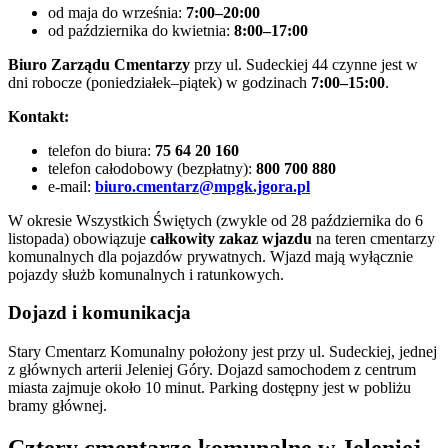
od maja do września:
7:00–20:00
od października do kwietnia:
8:00–17:00
Biuro Zarządu Cmentarzy
przy ul. Sudeckiej 44 czynne jest w
dni robocze (poniedziałek–piątek) w godzinach
7:00–15:00
.
Kontakt:
telefon do biura:
75 64 20 160
telefon całodobowy (bezpłatny):
800 700 880
e-mail:
biuro.cmentarz@mpgk.jgora.pl
W okresie Wszystkich Świętych (zwykle od 28 października do 6
listopada) obowiązuje
całkowity zakaz wjazdu
na teren cmentarzy
komunalnych dla pojazdów prywatnych. Wjazd mają wyłącznie
pojazdy służb komunalnych i ratunkowych.
Dojazd i komunikacja
Stary Cmentarz Komunalny położony jest przy ul. Sudeckiej, jednej
z głównych arterii Jeleniej Góry. Dojazd samochodem z centrum
miasta zajmuje około 10 minut. Parking dostępny jest w pobliżu
bramy głównej.
Cztery cmentarze komunalne w Jeleniej