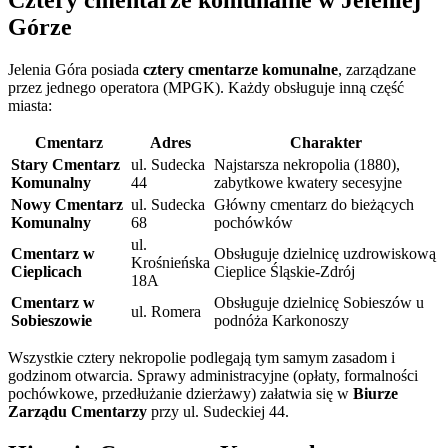
Górze
Jelenia Góra posiada
cztery cmentarze komunalne
, zarządzane
przez jednego operatora (MPGK). Każdy obsługuje inną część
miasta:
Cmentarz
Adres
Charakter
Stary Cmentarz
ul. Sudecka
Najstarsza nekropolia (1880),
Komunalny
44
zabytkowe kwatery secesyjne
Nowy Cmentarz
ul. Sudecka
Główny cmentarz do bieżących
Komunalny
68
pochówków
ul.
Cmentarz w
Obsługuje dzielnicę uzdrowiskową
Krośnieńska
Cieplicach
Cieplice Śląskie-Zdrój
18A
Cmentarz w
Obsługuje dzielnicę Sobieszów u
ul. Romera
Sobieszowie
podnóża Karkonoszy
Wszystkie cztery nekropolie podlegają tym samym zasadom i
godzinom otwarcia. Sprawy administracyjne (opłaty, formalności
pochówkowe, przedłużanie dzierżawy) załatwia się w
Biurze
Zarządu Cmentarzy
przy ul. Sudeckiej 44.