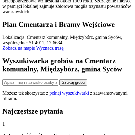
przedpogrzebowa wzniesiona około 1900 roku. Szczególne miejsce
w pamięci lokalnej zajmuje zbiorowa mogiła trzynastu powstańców
warszawskich.
Plan Cmentarza i Bramy Wejściowe
Leaflet
|
©
OpenStreetMap
Lokalizacja: Cmentarz komunalny, Międzybórz, gmina Syców,
×
+
Cmentarz komunalny, Międzybórz, gmina Syców
współrzędne: 51.4011, 17.6634.
Zobacz na mapie
Wyznacz trasę
−
Wyszukiwarka grobów na Cmentarz
komunalny, Międzybórz, gmina Syców
Szukaj grobu
Możesz też skorzystać z
pełnej wyszukiwarki
z zaawansowanymi
filtrami.
Najczęstsze pytania
1