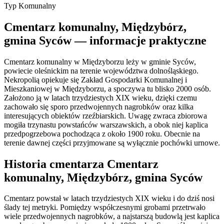
Typ
Komunalny
Cmentarz komunalny, Międzybórz,
gmina Syców — informacje praktyczne
Cmentarz komunalny w Międzyborzu leży w gminie Syców,
powiecie oleśnickim na terenie województwa dolnośląskiego.
Nekropolią opiekuje się Zakład Gospodarki Komunalnej i
Mieszkaniowej w Międzyborzu, a spoczywa tu blisko 2000 osób.
Założono ją w latach trzydziestych XIX wieku, dzięki czemu
zachowało się sporo przedwojennych nagrobków oraz kilka
interesujących obiektów rzeźbiarskich. Uwagę zwraca zbiorowa
mogiła trzynastu powstańców warszawskich, a obok niej kaplica
przedpogrzebowa pochodząca z około 1900 roku. Obecnie na
terenie dawnej części przyjmowane są wyłącznie pochówki urnowe.
Historia cmentarza Cmentarz
komunalny, Międzybórz, gmina Syców
Cmentarz powstał w latach trzydziestych XIX wieku i do dziś nosi
ślady tej metryki. Pomiędzy współczesnymi grobami przetrwało
wiele przedwojennych nagrobków, a najstarszą budowlą jest kaplica