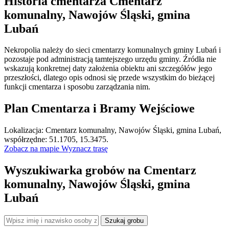
Historia cmentarza Cmentarz
komunalny, Nawojów Śląski, gmina
Lubań
Nekropolia należy do sieci cmentarzy komunalnych gminy Lubań i
pozostaje pod administracją tamtejszego urzędu gminy. Źródła nie
wskazują konkretnej daty założenia obiektu ani szczegółów jego
przeszłości, dlatego opis odnosi się przede wszystkim do bieżącej
funkcji cmentarza i sposobu zarządzania nim.
Plan Cmentarza i Bramy Wejściowe
Leaflet
|
©
OpenStreetMap
Lokalizacja: Cmentarz komunalny, Nawojów Śląski, gmina Lubań,
×
+
Cmentarz komunalny, Nawojów Śląski, gmina Lubań
współrzędne: 51.1705, 15.3475.
Zobacz na mapie
Wyznacz trasę
−
Wyszukiwarka grobów na Cmentarz
komunalny, Nawojów Śląski, gmina
Lubań
Szukaj grobu