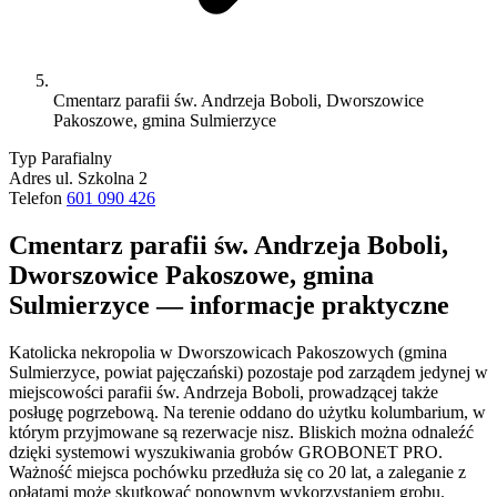
Cmentarz parafii św. Andrzeja Boboli, Dworszowice
Pakoszowe, gmina Sulmierzyce
Typ
Parafialny
Adres
ul. Szkolna 2
Telefon
601 090 426
Cmentarz parafii św. Andrzeja Boboli,
Dworszowice Pakoszowe, gmina
Sulmierzyce — informacje praktyczne
Katolicka nekropolia w Dworszowicach Pakoszowych (gmina
Sulmierzyce, powiat pajęczański) pozostaje pod zarządem jedynej w
miejscowości parafii św. Andrzeja Boboli, prowadzącej także
posługę pogrzebową. Na terenie oddano do użytku kolumbarium, w
którym przyjmowane są rezerwacje nisz. Bliskich można odnaleźć
dzięki systemowi wyszukiwania grobów GROBONET PRO.
Ważność miejsca pochówku przedłuża się co 20 lat, a zaleganie z
opłatami może skutkować ponownym wykorzystaniem grobu.