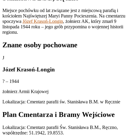
Miejsce pochówku od lat związane jest z miejscową parafią i
kościołem Najświętszej Maryi Panny Pocieszenia. Na cmentarzu
spoczywa
Józef Krasoń-Longin
, żołnierz AK, który zmarł 9
listopada 1944 roku – jego grób przypomina o wojennej historii
regionu.
Znane osoby pochowane
J
Józef Krasoń-Longin
? – 1944
żołnierz Armii Krajowej
Lokalizacja: Cmentarz parafii św. Stanisława B.M. w Ręcznie
Plan Cmentarza i Bramy Wejściowe
Leaflet
|
©
OpenStreetMap
Lokalizacja: Cmentarz parafii Św. Stanisława B.M., Ręczno,
×
+
Cmentarz parafii Św. Stanisława B.M., Ręczno
współrzędne: 51.1942, 19.8553.