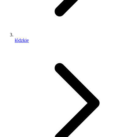
łódzkie