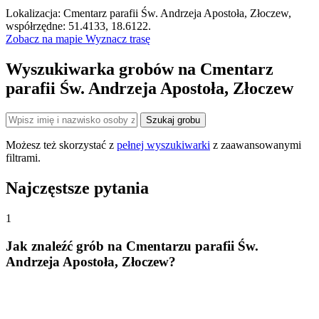
Leaflet
|
©
OpenStreetMap
Lokalizacja: Cmentarz parafii Św. Andrzeja Apostoła, Złoczew,
×
+
Cmentarz parafii Św. Andrzeja Apostoła, Złoczew
współrzędne: 51.4133, 18.6122.
Zobacz na mapie
Wyznacz trasę
−
Wyszukiwarka grobów na Cmentarz
parafii Św. Andrzeja Apostoła, Złoczew
Szukaj grobu
Możesz też skorzystać z
pełnej wyszukiwarki
z zaawansowanymi
filtrami.
Najczęstsze pytania
1
Jak znaleźć grób na Cmentarzu parafii Św.
Andrzeja Apostoła, Złoczew?