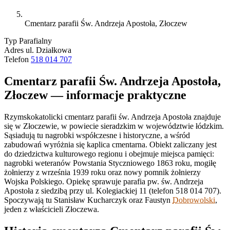
Cmentarz parafii Św. Andrzeja Apostoła, Złoczew
Typ
Parafialny
Adres
ul. Działkowa
Telefon
518 014 707
Cmentarz parafii Św. Andrzeja Apostoła,
Złoczew — informacje praktyczne
Rzymskokatolicki cmentarz parafii św. Andrzeja Apostoła znajduje
się w Złoczewie, w powiecie sieradzkim w województwie łódzkim.
Sąsiadują tu nagrobki współczesne i historyczne, a wśród
zabudowań wyróżnia się kaplica cmentarna. Obiekt zaliczany jest
do dziedzictwa kulturowego regionu i obejmuje miejsca pamięci:
nagrobki weteranów Powstania Styczniowego 1863 roku, mogiłę
żołnierzy z września 1939 roku oraz nowy pomnik żołnierzy
Wojska Polskiego. Opiekę sprawuje parafia pw. św. Andrzeja
Apostoła z siedzibą przy ul. Kolegiackiej 11 (telefon 518 014 707).
Spoczywają tu Stanisław Kucharczyk oraz Faustyn
Dobrowolski
,
jeden z właścicieli Złoczewa.