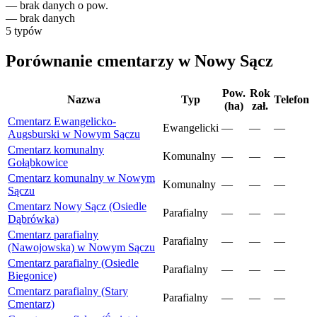
—
brak danych o pow.
—
brak danych
5
typów
Porównanie cmentarzy w Nowy Sącz
Pow.
Rok
Nazwa
Typ
Telefon
(ha)
zał.
Cmentarz Ewangelicko-
Ewangelicki
—
—
—
Augsburski w Nowym Sączu
Cmentarz komunalny
Komunalny
—
—
—
Gołąbkowice
Cmentarz komunalny w Nowym
Komunalny
—
—
—
Sączu
Cmentarz Nowy Sącz (Osiedle
Parafialny
—
—
—
Dąbrówka)
Cmentarz parafialny
Parafialny
—
—
—
(Nawojowska) w Nowym Sączu
Cmentarz parafialny (Osiedle
Parafialny
—
—
—
Biegonice)
Cmentarz parafialny (Stary
Parafialny
—
—
—
Cmentarz)