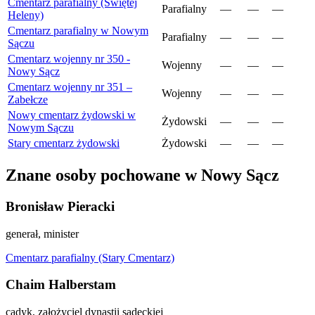
Cmentarz parafialny (Świętej
Parafialny
—
—
—
Heleny)
Cmentarz parafialny w Nowym
Parafialny
—
—
—
Sączu
Cmentarz wojenny nr 350 -
Wojenny
—
—
—
Nowy Sącz
Cmentarz wojenny nr 351 –
Wojenny
—
—
—
Zabełcze
Nowy cmentarz żydowski w
Żydowski
—
—
—
Nowym Sączu
Stary cmentarz żydowski
Żydowski
—
—
—
Znane osoby pochowane w Nowy Sącz
Bronisław Pieracki
generał, minister
Cmentarz parafialny (Stary Cmentarz)
Chaim Halberstam
cadyk, założyciel dynastii sądeckiej