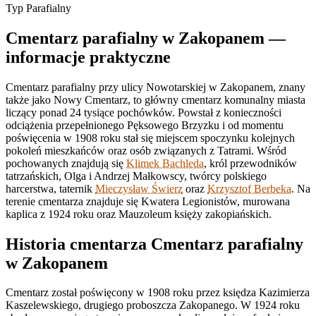
Typ
Parafialny
Cmentarz parafialny w Zakopanem —
informacje praktyczne
Cmentarz parafialny przy ulicy Nowotarskiej w Zakopanem, znany
także jako Nowy Cmentarz, to główny cmentarz komunalny miasta
liczący ponad 24 tysiące pochówków. Powstał z konieczności
odciążenia przepełnionego Pęksowego Brzyzku i od momentu
poświęcenia w 1908 roku stał się miejscem spoczynku kolejnych
pokoleń mieszkańców oraz osób związanych z Tatrami. Wśród
pochowanych znajdują się
Klimek Bachleda
, król przewodników
tatrzańskich, Olga i Andrzej Małkowscy, twórcy polskiego
harcerstwa, taternik
Mieczysław Świerz
oraz
Krzysztof Berbeka
. Na
terenie cmentarza znajduje się Kwatera Legionistów, murowana
kaplica z 1924 roku oraz Mauzoleum księży zakopiańskich.
Historia cmentarza Cmentarz parafialny
w Zakopanem
Cmentarz został poświęcony w 1908 roku przez księdza Kazimierza
Kaszelewskiego, drugiego proboszcza Zakopanego. W 1924 roku