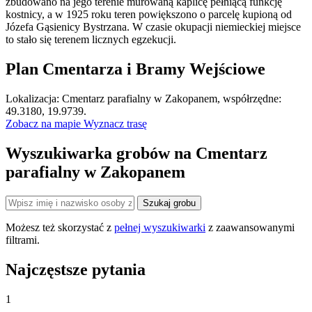
zbudowano na jego terenie murowaną kaplicę pełniącą funkcję
kostnicy, a w 1925 roku teren powiększono o parcelę kupioną od
Józefa Gąsienicy Bystrzana. W czasie okupacji niemieckiej miejsce
to stało się terenem licznych egzekucji.
Plan Cmentarza i Bramy Wejściowe
Leaflet
|
©
OpenStreetMap
Lokalizacja: Cmentarz parafialny w Zakopanem, współrzędne:
×
+
Cmentarz parafialny w Zakopanem
49.3180, 19.9739.
Zobacz na mapie
Wyznacz trasę
−
Wyszukiwarka grobów na Cmentarz
parafialny w Zakopanem
Szukaj grobu
Możesz też skorzystać z
pełnej wyszukiwarki
z zaawansowanymi
filtrami.
Najczęstsze pytania
1