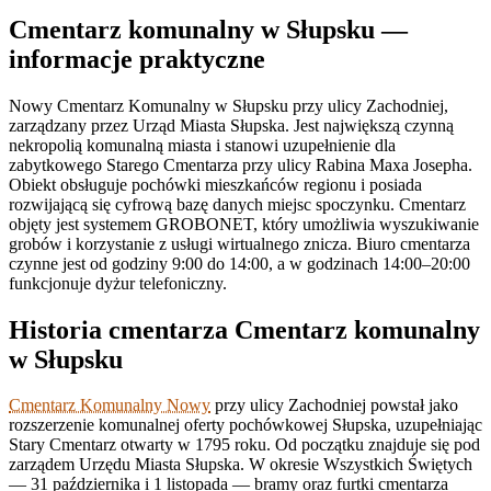
Cmentarz komunalny w Słupsku —
informacje praktyczne
Nowy Cmentarz Komunalny w Słupsku przy ulicy Zachodniej,
zarządzany przez Urząd Miasta Słupska. Jest największą czynną
nekropolią komunalną miasta i stanowi uzupełnienie dla
zabytkowego Starego Cmentarza przy ulicy Rabina Maxa Josepha.
Obiekt obsługuje pochówki mieszkańców regionu i posiada
rozwijającą się cyfrową bazę danych miejsc spoczynku. Cmentarz
objęty jest systemem GROBONET, który umożliwia wyszukiwanie
grobów i korzystanie z usługi wirtualnego znicza. Biuro cmentarza
czynne jest od godziny 9:00 do 14:00, a w godzinach 14:00–20:00
funkcjonuje dyżur telefoniczny.
Historia cmentarza Cmentarz komunalny
w Słupsku
Cmentarz Komunalny Nowy
przy ulicy Zachodniej powstał jako
rozszerzenie komunalnej oferty pochówkowej Słupska, uzupełniając
Stary Cmentarz otwarty w 1795 roku. Od początku znajduje się pod
zarządem Urzędu Miasta Słupska. W okresie Wszystkich Świętych
— 31 października i 1 listopada — bramy oraz furtki cmentarza