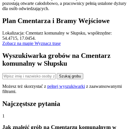
pozostają otwarte całodobowo, a pracownicy pełnią ustalone dyżury
dla osób odwiedzających.
Plan Cmentarza i Bramy Wejściowe
Leaflet
|
©
OpenStreetMap
Lokalizacja: Cmentarz komunalny w Słupsku, współrzędne:
×
+
Cmentarz komunalny w Słupsku
54.4715, 17.0454.
Zobacz na mapie
Wyznacz trasę
−
Wyszukiwarka grobów na Cmentarz
komunalny w Słupsku
Szukaj grobu
Możesz też skorzystać z
pełnej wyszukiwarki
z zaawansowanymi
filtrami.
Najczęstsze pytania
1
Jak znaleźć grób na Cmentarzu komunalnym w