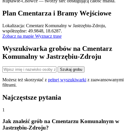
Ruptawie-Cisówce — tworzy sieć obsługującą całość miasta.
Plan Cmentarza i Bramy Wejściowe
Leaflet
|
©
OpenStreetMap
Lokalizacja: Cmentarz Komunalny w Jastrzębiu-Zdroju,
×
+
Cmentarz Komunalny w Jastrzębiu-Zdroju
współrzędne: 49.9848, 18.6287.
Zobacz na mapie
Wyznacz trasę
−
Wyszukiwarka grobów na Cmentarz
Komunalny w Jastrzębiu-Zdroju
Szukaj grobu
Możesz też skorzystać z
pełnej wyszukiwarki
z zaawansowanymi
filtrami.
Najczęstsze pytania
1
Jak znaleźć grób na Cmentarzu Komunalnym w
Jastrzębiu-Zdroju?