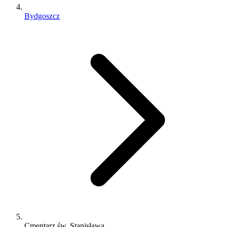
Bydgoszcz
Cmentarz św. Stanisława