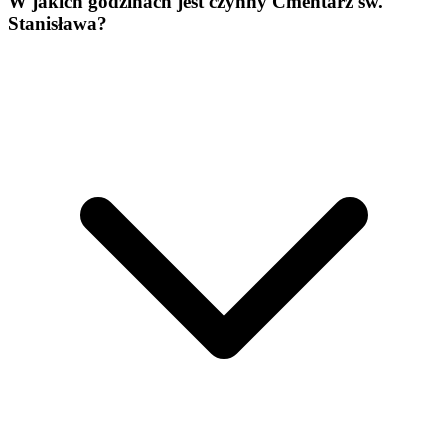
W jakich godzinach jest czynny Cmentarz św.
Stanisława?