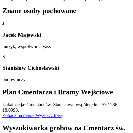
Znane osoby pochowane
J
Jacek Majewski
muzyk, współtwórca yass
S
Stanisław Cichosławski
budowniczy
Plan Cmentarza i Bramy Wejściowe
Leaflet
|
©
OpenStreetMap
Lokalizacja: Cmentarz św. Stanisława, współrzędne: 53.1286,
×
+
Cmentarz św. Stanisława
18.0993.
Zobacz na mapie
Wyznacz trasę
−
Wyszukiwarka grobów na Cmentarz św.