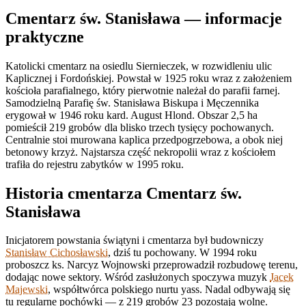
Cmentarz św. Stanisława — informacje
praktyczne
Katolicki cmentarz na osiedlu Siernieczek, w rozwidleniu ulic
Kaplicznej i Fordońskiej. Powstał w 1925 roku wraz z założeniem
kościoła parafialnego, który pierwotnie należał do parafii farnej.
Samodzielną Parafię św. Stanisława Biskupa i Męczennika
erygował w 1946 roku kard. August Hlond. Obszar 2,5 ha
pomieścił 219 grobów dla blisko trzech tysięcy pochowanych.
Centralnie stoi murowana kaplica przedpogrzebowa, a obok niej
betonowy krzyż. Najstarsza część nekropolii wraz z kościołem
trafiła do rejestru zabytków w 1995 roku.
Historia cmentarza Cmentarz św.
Stanisława
Inicjatorem powstania świątyni i cmentarza był budowniczy
Stanisław Cichosławski
, dziś tu pochowany. W 1994 roku
proboszcz ks. Narcyz Wojnowski przeprowadził rozbudowę terenu,
dodając nowe sektory. Wśród zasłużonych spoczywa muzyk
Jacek
Majewski
, współtwórca polskiego nurtu yass. Nadal odbywają się
tu regularne pochówki — z 219 grobów 23 pozostają wolne.