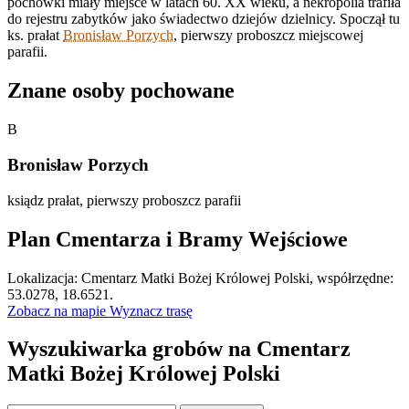
pochówki miały miejsce w latach 60. XX wieku, a nekropolia trafiła
do rejestru zabytków jako świadectwo dziejów dzielnicy. Spoczął tu
ks. prałat
Bronisław Porzych
, pierwszy proboszcz miejscowej
parafii.
Znane osoby pochowane
B
Bronisław Porzych
ksiądz prałat, pierwszy proboszcz parafii
Plan Cmentarza i Bramy Wejściowe
Leaflet
|
©
OpenStreetMap
Lokalizacja: Cmentarz Matki Bożej Królowej Polski, współrzędne:
×
+
Cmentarz Matki Bożej Królowej Polski
53.0278, 18.6521.
Zobacz na mapie
Wyznacz trasę
−
Wyszukiwarka grobów na Cmentarz
Matki Bożej Królowej Polski