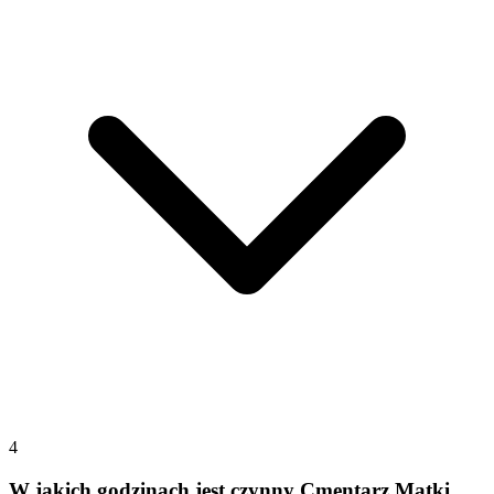
4
W jakich godzinach jest czynny Cmentarz Matki