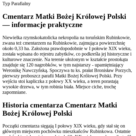
Typ
Parafialny
Cmentarz Matki Bożej Królowej Polski
— informacje praktyczne
Niewielka rzymskokatolicka nekropolia na toruńskim Rubinkowie,
zwana też cmentarzem na Rubinkowie, zajmująca powierzchnię
około 0,33 ha. Założona prawdopodobnie w I połowie XIX wieku,
została wpisana do rejestru zabytków, co podkreśla jej historyczne i
kulturowe znaczenie. Na terenie ułożonym w kształcie prostokąta
znajduje się 120 nagrobków, w tym najstarszy - upamiętniający
Weronikę Nawczyńską. Spoczywa tu ks. prałat Bronisław Porzych,
pierwszy proboszcz parafii Matki Bożej Królowej Polski. Przy
wejściu stoi kapliczka z połowy XX wieku, a teren porastają
wysokie drzewa, w tym robinia biała. Miejsce ciche, trochę
zapomniane.
Historia cmentarza Cmentarz Matki
Bożej Królowej Polski
Początki cmentarza sięgają I połowy XIX wieku, gdy stał się on
głównym miejscem pochówku mieszkańców Rubinkowa. Ostatnie