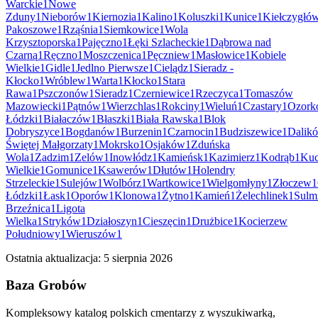
Warckie
1
Nowe
Zduny
1
Nieborów
1
Kiernozia
1
Kalino
1
Koluszki
1
Kunice
1
Kiełczygłó
Pakoszowe
1
Rząśnia
1
Siemkowice
1
Wola
Krzysztoporska
1
Pajęczno
1
Łęki Szlacheckie
1
Dąbrowa nad
Czarną
1
Ręczno
1
Moszczenica
1
Pęczniew
1
Masłowice
1
Kobiele
Wielkie
1
Gidle
1
Jedlno Pierwsze
1
Cielądz
1
Sieradz -
Kłocko
1
Wróblew
1
Warta
1
Kłocko
1
Stara
Rawa
1
Pszczonów
1
Sieradz
1
Czerniewice
1
Rzeczyca
1
Tomaszów
Mazowiecki
1
Pątnów
1
Wierzchlas
1
Rokciny
1
Wieluń
1
Czastary
1
Ozork
Łódzki
1
Białaczów
1
Błaszki
1
Biała Rawska
1
Blok
Dobryszyce
1
Bogdanów
1
Burzenin
1
Czarnocin
1
Budziszewice
1
Dalik
Świętej Małgorzaty
1
Mokrsko
1
Osjaków
1
Zduńska
Wola
1
Zadzim
1
Zelów
1
Inowłódz
1
Kamieńsk
1
Kazimierz
1
Kodrąb
1
Ku
Wielkie
1
Gomunice
1
Ksawerów
1
Dłutów
1
Holendry
Strzeleckie
1
Sulejów
1
Wolbórz
1
Wartkowice
1
Wielgomłyny
1
Złoczew
1
Łódzki
1
Łask
1
Oporów
1
Klonowa
1
Żytno
1
Kamień
1
Żelechlinek
1
Sulm
Brzeźnica
1
Ligota
Wielka
1
Stryków
1
Działoszyn
1
Cieszęcin
1
Drużbice
1
Kocierzew
Południowy
1
Wieruszów
1
Ostatnia aktualizacja:
5 sierpnia 2026
Baza Grobów
Kompleksowy katalog polskich cmentarzy z wyszukiwarką,