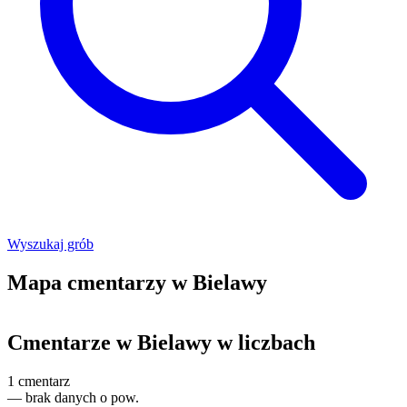
Wyszukaj grób
Mapa cmentarzy w Bielawy
Leaflet
|
©
OpenStreetMap
+
Cmentarze w Bielawy w liczbach
−
1
cmentarz
—
brak danych o pow.