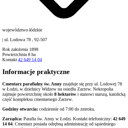
województwo łódzkie
|
ul. Lodowa 78 , 92-507
Rok założenia
1898
Powierzchnia
8 ha
Kontakt
42 649 14 04
Informacje praktyczne
Cmentarz parafialny św. Anny
znajduje się przy ul. Lodowej 78
w Łodzi, w dzielnicy Widzew na osiedlu Zarzew. Nekropolia
zajmuje powierzchnię około
8 hektarów
i stanowi starszą, katolicką
część kompleksu cmentarnego Zarzew.
Godziny otwarcia:
codziennie od 7:00 do zmroku.
Zarządca:
Parafia św. Anny w Łodzi. Kontakt telefoniczny:
42 649
14 04
. Cmentarz posiada odrębną administrację od sąsiedniego