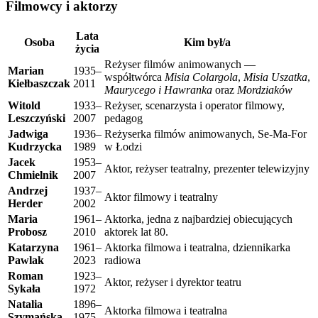
Filmowcy i aktorzy
Lata
Osoba
Kim był/a
życia
Reżyser filmów animowanych —
Marian
1935–
współtwórca
Misia Colargola
,
Misia Uszatka
,
Kiełbaszczak
2011
Maurycego i Hawranka
oraz
Mordziaków
Witold
1933–
Reżyser, scenarzysta i operator filmowy,
Leszczyński
2007
pedagog
Jadwiga
1936–
Reżyserka filmów animowanych, Se-Ma-For
Kudrzycka
1989
w Łodzi
Jacek
1953–
Aktor, reżyser teatralny, prezenter telewizyjny
Chmielnik
2007
Andrzej
1937–
Aktor filmowy i teatralny
Herder
2002
Maria
1961–
Aktorka, jedna z najbardziej obiecujących
Probosz
2010
aktorek lat 80.
Katarzyna
1961–
Aktorka filmowa i teatralna, dziennikarka
Pawlak
2023
radiowa
Roman
1923–
Aktor, reżyser i dyrektor teatru
Sykała
1972
Natalia
1896–
Aktorka filmowa i teatralna
Szymańska
1975