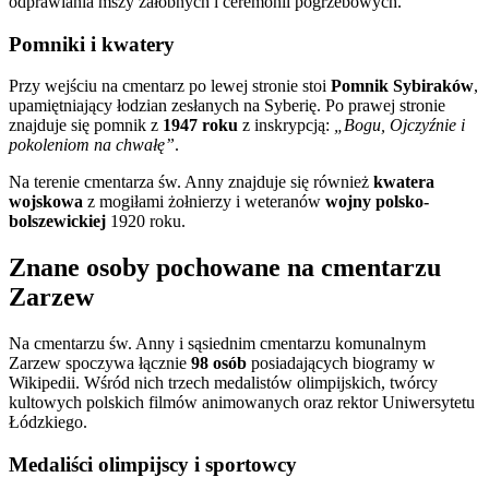
odprawiania mszy żałobnych i ceremonii pogrzebowych.
Pomniki i kwatery
Przy wejściu na cmentarz po lewej stronie stoi
Pomnik Sybiraków
,
upamiętniający łodzian zesłanych na Syberię. Po prawej stronie
znajduje się pomnik z
1947 roku
z inskrypcją:
„Bogu, Ojczyźnie i
pokoleniom na chwałę”
.
Na terenie cmentarza św. Anny znajduje się również
kwatera
wojskowa
z mogiłami żołnierzy i weteranów
wojny polsko-
bolszewickiej
1920 roku.
Znane osoby pochowane na cmentarzu
Zarzew
Na cmentarzu św. Anny i sąsiednim cmentarzu komunalnym
Zarzew spoczywa łącznie
98 osób
posiadających biogramy w
Wikipedii. Wśród nich trzech medalistów olimpijskich, twórcy
kultowych polskich filmów animowanych oraz rektor Uniwersytetu
Łódzkiego.
Medaliści olimpijscy i sportowcy