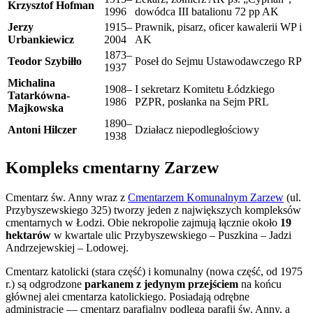
Krzysztof Hofman
1996
dowódca III batalionu 72 pp AK
Jerzy
1915–
Prawnik, pisarz, oficer kawalerii WP i
Urbankiewicz
2004
AK
1873–
Teodor Szybiłło
Poseł do Sejmu Ustawodawczego RP
1937
Michalina
1908–
I sekretarz Komitetu Łódzkiego
Tatarkówna-
1986
PZPR, posłanka na Sejm PRL
Majkowska
1890–
Antoni Hilczer
Działacz niepodległościowy
1938
Kompleks cmentarny Zarzew
Cmentarz św. Anny wraz z
Cmentarzem Komunalnym Zarzew
(ul.
Przybyszewskiego 325) tworzy jeden z największych kompleksów
cmentarnych w Łodzi. Obie nekropolie zajmują łącznie około
19
hektarów
w kwartale ulic Przybyszewskiego – Puszkina – Jadzi
Andrzejewskiej – Lodowej.
Cmentarz katolicki (stara część) i komunalny (nowa część, od 1975
r.) są odgrodzone
parkanem z jedynym przejściem
na końcu
głównej alei cmentarza katolickiego. Posiadają odrębne
administracje — cmentarz parafialny podlega parafii św. Anny, a