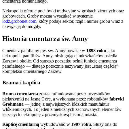
cmentarza komunalnego.
Nekropolia oferuje pochówki tradycyjne w grobach ziemnych oraz
grobowcach. Groby można wyszukać w systemie
lodz.grobonet.com
, który podaje sektor, rząd i numer grobu wraz z
nawigacją do mogiły.
Historia cmentarza św. Anny
Cmentarz parafialny pw. św. Anny powstał w
1898 roku
jako
nekropolia parafii św. Anny, obsługującej mieszkańców osiedla
Zarzew i okolic. Od samego początku pełnił funkcję cmentarza
parafialnego — dlatego potocznie nazywany jest „starą częścią”
kompleksu cmentarnego Zarzew.
Brama i kaplica
Brama cmentarna
została ufundowana przez uczestników
pielgrzymki na Jasną Górę, a wykonana przez robotników
fabryki
Grohmana
— jednej z największych łódzkich manufaktur
włókienniczych. To jeden z nielicznych zachowanych elementów
łączących nekropolię z przemysłową historią miasta.
Kaplicę cmentarną
wybudowano w
1907 roku
. Służy ona do