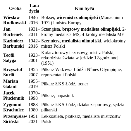
Lata
Osoba
Kim był/a
życia
Wiesław
1946–
Bokser,
wicemistrz olimpijski
(Monachium
Rudkowski
2016
1972) i mistrz Europy
Jan
1931–
Sztangista,
brązowy medalista olimpijski
, 2-
Bochenek
2011
krotny medalista MŚ, 4-krotny medalista ME
Kazimierz
1942–
Szermierz,
medalista olimpijski
, wielokrotny
Barburski
2016
mistrz Polski
Kolarz torowy i szosowy, mistrz Polski,
Teofil
1923–
rekordzista świata w jeździe 12-godzinnej
Sałyga
2001
(1951)
Krzysztof
1955–
Piłkarz Widzewa Łódź i Nîmes Olympique,
Surlit
2007
reprezentant Polski
Marian
1955–
Piłkarz ŁKS Łódź, trener
Galant
2019
Jacek
1970–
Piłkarz, napastnik
Płuciennik
1998
Zygmunt
1888–
Piłkarz ŁKS Łódź, działacz sportowy, sędzia
Krachulec
1980
piłkarski
Przemysław
1951–
Lekkoatleta, płotkarz, medalista mistrzostw
Siciński
2021
Polski