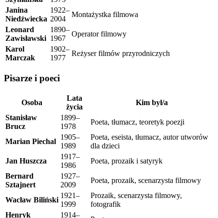
Janina
1922–
Montażystka filmowa
Niedźwiecka
2004
Leonard
1890–
Operator filmowy
Zawisławski
1967
Karol
1902–
Reżyser filmów przyrodniczych
Marczak
1977
Pisarze i poeci
Lata
Osoba
Kim był/a
życia
Stanisław
1899–
Poeta, tłumacz, teoretyk poezji
Brucz
1978
1905–
Poeta, eseista, tłumacz, autor utworów
Marian Piechal
1989
dla dzieci
1917–
Jan Huszcza
Poeta, prozaik i satyryk
1986
Bernard
1927–
Poeta, prozaik, scenarzysta filmowy
Sztajnert
2009
1921–
Prozaik, scenarzysta filmowy,
Wacław Biliński
1999
fotografik
Henryk
1914–