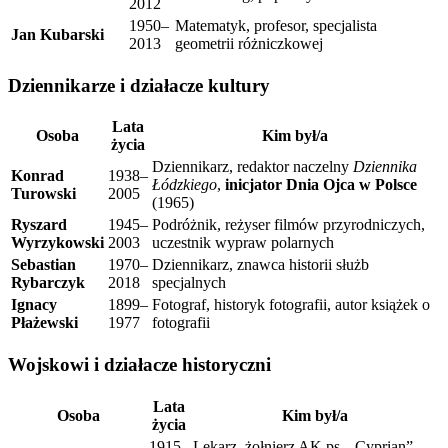
2012
1950–
Matematyk, profesor, specjalista
Jan Kubarski
2013
geometrii różniczkowej
Dziennikarze i działacze kultury
Lata
Osoba
Kim był/a
życia
Dziennikarz, redaktor naczelny
Dziennika
Konrad
1938–
Łódzkiego
,
inicjator Dnia Ojca w Polsce
Turowski
2005
(1965)
Ryszard
1945–
Podróżnik, reżyser filmów przyrodniczych,
Wyrzykowski
2003
uczestnik wypraw polarnych
Sebastian
1970–
Dziennikarz, znawca historii służb
Rybarczyk
2018
specjalnych
Ignacy
1899–
Fotograf, historyk fotografii, autor książek o
Płażewski
1977
fotografii
Wojskowi i działacze historyczni
Lata
Osoba
Kim był/a
życia
1915–
Lekarz, żołnierz AK ps. „Cyprian”,