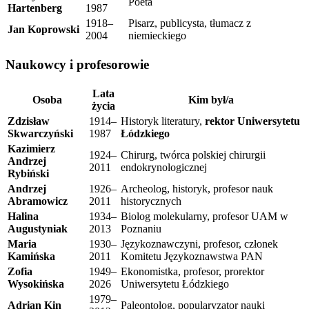
Poeta
Hartenberg
1987
1918–
Pisarz, publicysta, tłumacz z
Jan Koprowski
2004
niemieckiego
Naukowcy i profesorowie
Lata
Osoba
Kim był/a
życia
Zdzisław
1914–
Historyk literatury,
rektor Uniwersytetu
Skwarczyński
1987
Łódzkiego
Kazimierz
1924–
Chirurg, twórca polskiej chirurgii
Andrzej
2011
endokrynologicznej
Rybiński
Andrzej
1926–
Archeolog, historyk, profesor nauk
Abramowicz
2011
historycznych
Halina
1934–
Biolog molekularny, profesor UAM w
Augustyniak
2013
Poznaniu
Maria
1930–
Językoznawczyni, profesor, członek
Kamińska
2011
Komitetu Językoznawstwa PAN
Zofia
1949–
Ekonomistka, profesor, prorektor
Wysokińska
2026
Uniwersytetu Łódzkiego
1979–
Adrian Kin
Paleontolog, popularyzator nauki