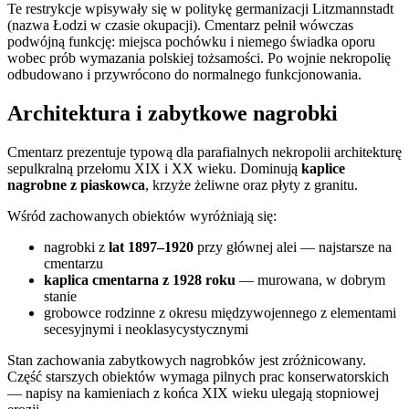
Te restrykcje wpisywały się w politykę germanizacji Litzmannstadt
(nazwa Łodzi w czasie okupacji). Cmentarz pełnił wówczas
podwójną funkcję: miejsca pochówku i niemego świadka oporu
wobec prób wymazania polskiej tożsamości. Po wojnie nekropolię
odbudowano i przywrócono do normalnego funkcjonowania.
Architektura i zabytkowe nagrobki
Cmentarz prezentuje typową dla parafialnych nekropolii architekturę
sepulkralną przełomu XIX i XX wieku. Dominują
kaplice
nagrobne z piaskowca
, krzyże żeliwne oraz płyty z granitu.
Wśród zachowanych obiektów wyróżniają się:
nagrobki z
lat 1897–1920
przy głównej alei — najstarsze na
cmentarzu
kaplica cmentarna z 1928 roku
— murowana, w dobrym
stanie
grobowce rodzinne z okresu międzywojennego z elementami
secesyjnymi i neoklasycystycznymi
Stan zachowania zabytkowych nagrobków jest zróżnicowany.
Część starszych obiektów wymaga pilnych prac konserwatorskich
— napisy na kamieniach z końca XIX wieku ulegają stopniowej