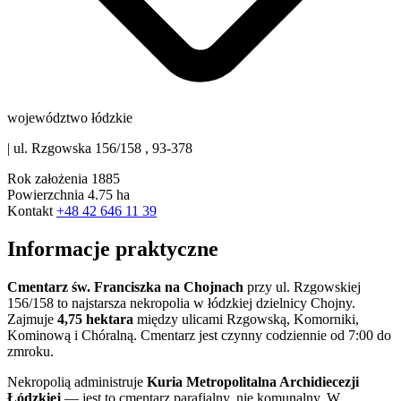
województwo łódzkie
|
ul. Rzgowska 156/158 , 93-378
Rok założenia
1885
Powierzchnia
4.75 ha
Kontakt
+48 42 646 11 39
Informacje praktyczne
Cmentarz św. Franciszka na Chojnach
przy ul. Rzgowskiej
156/158 to najstarsza nekropolia w łódzkiej dzielnicy Chojny.
Zajmuje
4,75 hektara
między ulicami Rzgowską, Komorniki,
Kominową i Chóralną. Cmentarz jest czynny codziennie od 7:00 do
zmroku.
Nekropolią administruje
Kuria Metropolitalna Archidiecezji
Łódzkiej
— jest to cmentarz parafialny, nie komunalny. W