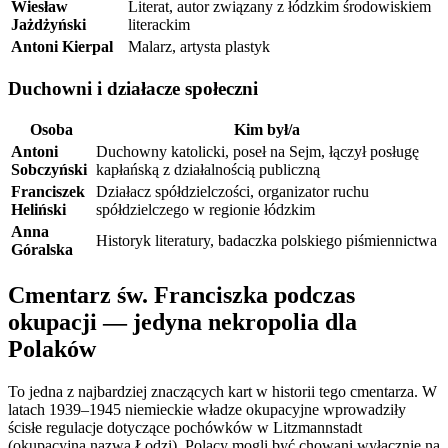
Wiesław
Literat, autor związany z łódzkim środowiskiem
Jażdżyński
literackim
Antoni Kierpal
Malarz, artysta plastyk
Duchowni i działacze społeczni
Osoba
Kim był/a
Antoni
Duchowny katolicki, poseł na Sejm, łączył posługę
Sobczyński
kapłańską z działalnością publiczną
Franciszek
Działacz spółdzielczości, organizator ruchu
Heliński
spółdzielczego w regionie łódzkim
Anna
Historyk literatury, badaczka polskiego piśmiennictwa
Góralska
Cmentarz św. Franciszka podczas
okupacji — jedyna nekropolia dla
Polaków
To jedna z najbardziej znaczących kart w historii tego cmentarza. W
latach 1939–1945 niemieckie władze okupacyjne wprowadziły
ścisłe regulacje dotyczące pochówków w Litzmannstadt
(okupacyjna nazwa Łodzi). Polacy mogli być chowani wyłącznie na