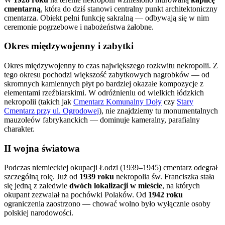
cmentarną
, która do dziś stanowi centralny punkt architektoniczny
cmentarza. Obiekt pełni funkcję sakralną — odbywają się w nim
ceremonie pogrzebowe i nabożeństwa żałobne.
Okres międzywojenny i zabytki
Okres międzywojenny to czas największego rozkwitu nekropolii. Z
tego okresu pochodzi większość zabytkowych nagrobków — od
skromnych kamiennych płyt po bardziej okazałe kompozycje z
elementami rzeźbiarskimi. W odróżnieniu od wielkich łódzkich
nekropolii (takich jak
Cmentarz Komunalny Doły
czy
Stary
Cmentarz przy ul. Ogrodowej
), nie znajdziemy tu monumentalnych
mauzoleów fabrykanckich — dominuje kameralny, parafialny
charakter.
II wojna światowa
Podczas niemieckiej okupacji Łodzi (1939–1945) cmentarz odegrał
szczególną rolę. Już od
1939 roku
nekropolia św. Franciszka stała
się jedną z zaledwie
dwóch lokalizacji w mieście
, na których
okupant zezwalał na pochówki Polaków. Od
1942 roku
ograniczenia zaostrzono — chować wolno było wyłącznie osoby
polskiej narodowości.