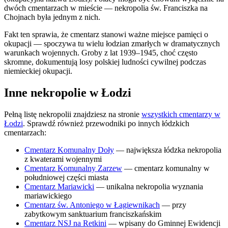
dwóch cmentarzach w mieście — nekropolia św. Franciszka na
Chojnach była jednym z nich.
Fakt ten sprawia, że cmentarz stanowi ważne miejsce pamięci o
okupacji — spoczywa tu wielu łodzian zmarłych w dramatycznych
warunkach wojennych. Groby z lat 1939–1945, choć często
skromne, dokumentują losy polskiej ludności cywilnej podczas
niemieckiej okupacji.
Inne nekropolie w Łodzi
Pełną listę nekropolii znajdziesz na stronie
wszystkich cmentarzy w
Łodzi
. Sprawdź również przewodniki po innych łódzkich
cmentarzach:
Cmentarz Komunalny Doły
— największa łódzka nekropolia
z kwaterami wojennymi
Cmentarz Komunalny Zarzew
— cmentarz komunalny w
południowej części miasta
Cmentarz Mariawicki
— unikalna nekropolia wyznania
mariawickiego
Cmentarz św. Antoniego w Łagiewnikach
— przy
zabytkowym sanktuarium franciszkańskim
Cmentarz NSJ na Retkini
— wpisany do Gminnej Ewidencji