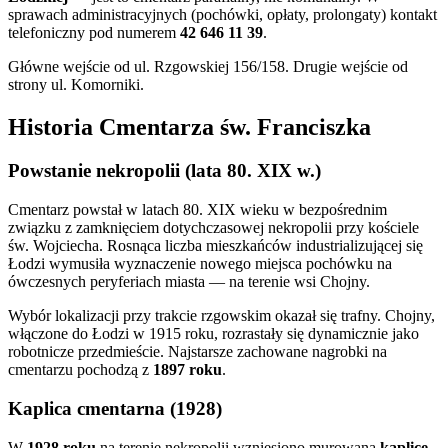
sprawach administracyjnych (pochówki, opłaty, prolongaty) kontakt
telefoniczny pod numerem
42 646 11 39
.
Główne wejście od ul. Rzgowskiej 156/158. Drugie wejście od
strony ul. Komorniki.
Historia Cmentarza św. Franciszka
Powstanie nekropolii (lata 80. XIX w.)
Cmentarz powstał w latach 80. XIX wieku w bezpośrednim
związku z zamknięciem dotychczasowej nekropolii przy kościele
św. Wojciecha. Rosnąca liczba mieszkańców industrializującej się
Łodzi wymusiła wyznaczenie nowego miejsca pochówku na
ówczesnych peryferiach miasta — na terenie wsi Chojny.
Wybór lokalizacji przy trakcie rzgowskim okazał się trafny. Chojny,
włączone do Łodzi w 1915 roku, rozrastały się dynamicznie jako
robotnicze przedmieście. Najstarsze zachowane nagrobki na
cmentarzu pochodzą z
1897 roku
.
Kaplica cmentarna (1928)
W
1928 roku
na terenie nekropolii wzniesiono murowaną
kaplicę