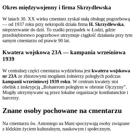
Okres międzywojenny i firma Skrzydlewska
W latach 30. XX wieku cmentarz zyskał stałą obsługę pogrzebową
— od 1937 roku przy nekropolii działa firma
H. Skrzydlewska
,
nieprzerwanie do dziś. To rzadki przypadek w Łodzi, gdzie
przedsiębiorstwo pogrzebowe utrzymuje ciągłość działania przy tym
samym cmentarzu od prawie 90 lat.
Kwatera wojskowa 23A — kampania wrześniowa
1939
W centralnej części cmentarza wydzielona jest
kwatera wojskowa
nr 23A
ze zbiorowymi mogiłami żołnierzy poległych podczas
kampanii wrześniowej 1939 roku
. W centrum kwatery stoi
obelisk z inskrypcją „Bohaterom poległym w obronie Ojczyzny”.
Mogiły utrzymywane są przez lokalne organizacje kombatanckie i
harcerzy.
Znane osoby pochowane na cmentarzu
Na cmentarzu św. Antoniego na Mani spoczywają osoby związane
z łódzkim życiem kulturalnym, naukowym i społecznym.