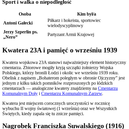
Sport i walka o niepodległość
Osoba
Kim był/a
Piłkarz i hokeista, sportowiec
Antoni Gałecki
wielodyscyplinowy
Jerzy Szperlin ps.
Partyzant Armii Krajowej
„Nero”
Kwatera 23A i pamięć o wrześniu 1939
Kwatera wojskowa 23A stanowi najważniejszy element historyczny
cmentarza. Zbiorowe mogiły kryją szczątki żołnierzy Wojska
Polskiego, którzy bronili Łodzi i okolic we wrześniu 1939 roku.
Obelisk z napisem „Bohaterom poległym w obronie Ojczyzny” jest
jednym z kilku takich pomników rozproszonych po łódzkich
cmentarzach — analogiczne kwatery znajdziemy na
Cmentarzu
Komunalnym Doły
i
Cmentarzu Komunalnym Zarzew
.
Kwatera jest miejscem corocznych uroczystości w rocznicę
wybuchu II wojny światowej (1 września) oraz we Wszystkich
Świętych, kiedy zapala się tu znicze pamięci.
Nagrobek Franciszka Suwalskiego (1916)