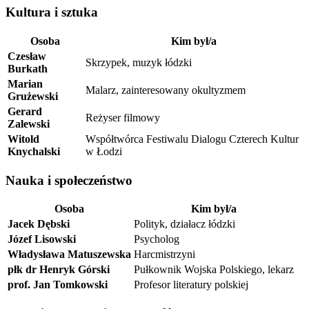
Kultura i sztuka
Osoba
Kim był/a
Czesław
Skrzypek, muzyk łódzki
Burkath
Marian
Malarz, zainteresowany okultyzmem
Grużewski
Gerard
Reżyser filmowy
Zalewski
Witold
Współtwórca Festiwalu Dialogu Czterech Kultur
Knychalski
w Łodzi
Nauka i społeczeństwo
Osoba
Kim był/a
Jacek Dębski
Polityk, działacz łódzki
Józef Lisowski
Psycholog
Władysława Matuszewska
Harcmistrzyni
płk dr Henryk Górski
Pułkownik Wojska Polskiego, lekarz
prof. Jan Tomkowski
Profesor literatury polskiej