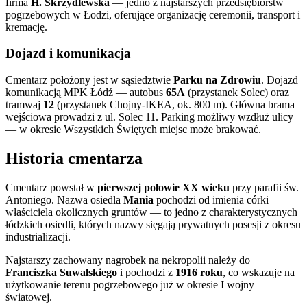
firma
H. Skrzydlewska
— jedno z najstarszych przedsiębiorstw
pogrzebowych w Łodzi, oferujące organizację ceremonii, transport i
kremację.
Dojazd i komunikacja
Cmentarz położony jest w sąsiedztwie
Parku na Zdrowiu
. Dojazd
komunikacją MPK Łódź — autobus
65A
(przystanek Solec) oraz
tramwaj
12
(przystanek Chojny-IKEA, ok. 800 m). Główna brama
wejściowa prowadzi z ul. Solec 11. Parking możliwy wzdłuż ulicy
— w okresie Wszystkich Świętych miejsc może brakować.
Historia cmentarza
Cmentarz powstał w
pierwszej połowie XX wieku
przy parafii św.
Antoniego. Nazwa osiedla
Mania
pochodzi od imienia córki
właściciela okolicznych gruntów — to jedno z charakterystycznych
łódzkich osiedli, których nazwy sięgają prywatnych posesji z okresu
industrializacji.
Najstarszy zachowany nagrobek na nekropolii należy do
Franciszka Suwalskiego
i pochodzi z
1916 roku
, co wskazuje na
użytkowanie terenu pogrzebowego już w okresie I wojny
światowej.