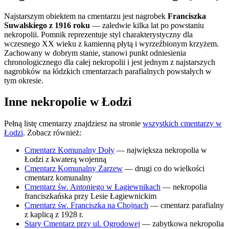
Najstarszym obiektem na cmentarzu jest nagrobek
Franciszka
Suwalskiego z 1916 roku
— zaledwie kilka lat po powstaniu
nekropolii. Pomnik reprezentuje styl charakterystyczny dla
wczesnego XX wieku z kamienną płytą i wyrzeźbionym krzyżem.
Zachowany w dobrym stanie, stanowi punkt odniesienia
chronologicznego dla całej nekropolii i jest jednym z najstarszych
nagrobków na łódzkich cmentarzach parafialnych powstałych w
tym okresie.
Inne nekropolie w Łodzi
Pełną listę cmentarzy znajdziesz na stronie
wszystkich cmentarzy w
Łodzi
. Zobacz również:
Cmentarz Komunalny Doły
— największa nekropolia w
Łodzi z kwaterą wojenną
Cmentarz Komunalny Zarzew
— drugi co do wielkości
cmentarz komunalny
Cmentarz św. Antoniego w Łagiewnikach
— nekropolia
franciszkańska przy Lesie Łagiewnickim
Cmentarz św. Franciszka na Chojnach
— cmentarz parafialny
z kaplicą z 1928 r.
Stary Cmentarz przy ul. Ogrodowej
— zabytkowa nekropolia