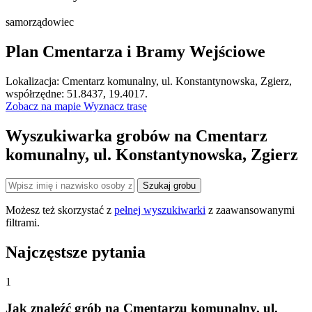
samorządowiec
Plan Cmentarza i Bramy Wejściowe
Leaflet
|
©
OpenStreetMap
Lokalizacja: Cmentarz komunalny, ul. Konstantynowska, Zgierz,
×
+
Cmentarz komunalny, ul. Konstantynowska, Zgierz
współrzędne: 51.8437, 19.4017.
Zobacz na mapie
Wyznacz trasę
−
Wyszukiwarka grobów na Cmentarz
komunalny, ul. Konstantynowska, Zgierz
Szukaj grobu
Możesz też skorzystać z
pełnej wyszukiwarki
z zaawansowanymi
filtrami.
Najczęstsze pytania
1
Jak znaleźć grób na Cmentarzu komunalny, ul.