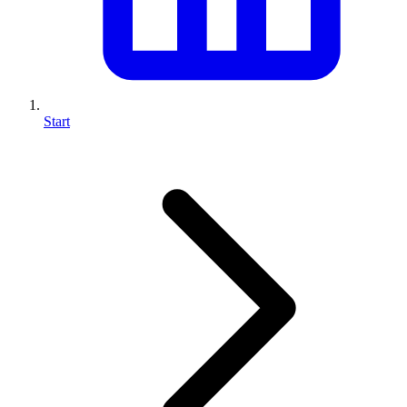
Start