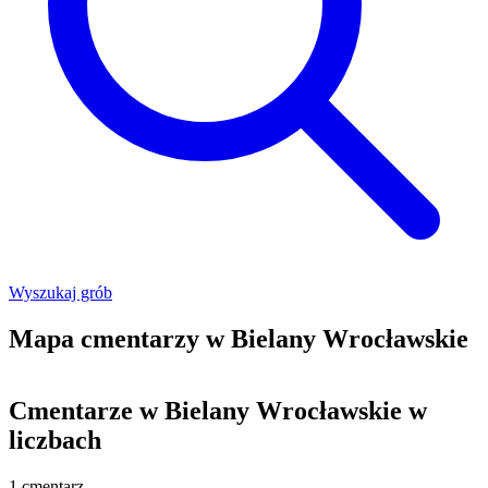
Wyszukaj grób
Mapa cmentarzy w Bielany Wrocławskie
Leaflet
|
©
OpenStreetMap
+
Cmentarze w Bielany Wrocławskie w
−
liczbach
1
cmentarz