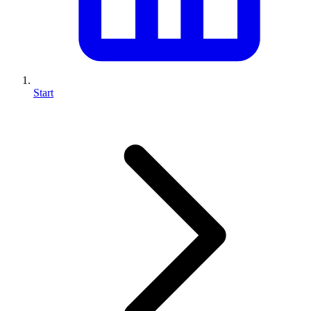
Start