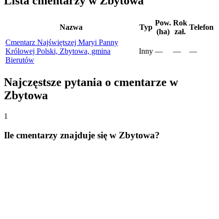
Lista cmentarzy w Zbytowa
Pow.
Rok
Nazwa
Typ
Telefon
(ha)
zał.
Cmentarz Najświętszej Maryi Panny
Królowej Polski, Zbytowa, gmina
Inny
—
—
—
Bierutów
Najczęstsze pytania o cmentarze w
Zbytowa
1
Ile cmentarzy znajduje się w Zbytowa?