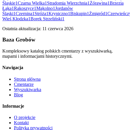
Śląskie
1
Czarna Wielka
1
Stradomia Wierzchnia
1
Żórawina
1
Brzezia
Łąka
1
Rakoszyce
1
Mąkolno
1
Jordanów
Śląski
1
Czernina
1
Stróża
1
Kryniczno
1
Biskupin
1
Żmigród
1
Czerwieńcz
Wieś Kłodzka
1
Borek Strzeliński
1
Ostatnia aktualizacja:
11 czerwca 2026
Baza Grobów
Kompleksowy katalog polskich cmentarzy z wyszukiwarką,
mapami i informacjami historycznymi.
Nawigacja
Strona główna
Cmentarze
Wyszukiwarka
Blog
Informacje
O projekcie
Kontakt
Polityka prywatności