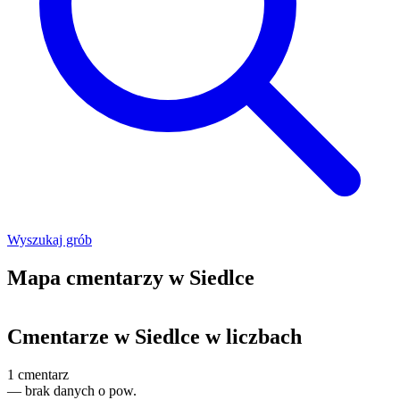
Wyszukaj grób
Mapa cmentarzy w Siedlce
Leaflet
|
©
OpenStreetMap
+
Cmentarze w Siedlce w liczbach
−
1
cmentarz
—
brak danych o pow.