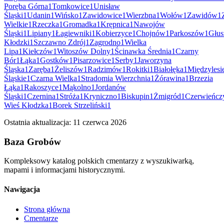
Poręba Górna
1
Tomkowice
1
Unisław
Śląski
1
Udanin
1
Wińsko
1
Zawidowice
1
Wierzbna
1
Wołów
1
Zawidów
1
Wielkie
1
Rzeczka
1
Gromadka
1
Krępnica
1
Nawojów
Śląski
1
Lipiany
1
Łagiewniki
1
Kobierzyce
1
Chojnów
1
Parkoszów
1
Głus
Kłodzki
1
Szczawno Zdrój
1
Zagrodno
1
Wielka
Lipa
1
Kiełczów
1
Witoszów Dolny
1
Ścinawka Średnia
1
Czarny
Bór
1
Łąka
1
Gostków
1
Pisarzowice
1
Serby
1
Jaworzyna
Śląska
1
Zaręba
1
Żeliszów
1
Radzimów
1
Rokitki
1
Białołęka
1
Międzylesi
Śląskie
1
Czarna Wielka
1
Stradomia Wierzchnia
1
Żórawina
1
Brzezia
Łąka
1
Rakoszyce
1
Mąkolno
1
Jordanów
Śląski
1
Czernina
1
Stróża
1
Kryniczno
1
Biskupin
1
Żmigród
1
Czerwieńcz
Wieś Kłodzka
1
Borek Strzeliński
1
Ostatnia aktualizacja:
11 czerwca 2026
Baza Grobów
Kompleksowy katalog polskich cmentarzy z wyszukiwarką,
mapami i informacjami historycznymi.
Nawigacja
Strona główna
Cmentarze