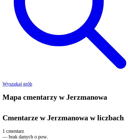
Wyszukaj grób
Mapa cmentarzy w Jerzmanowa
Leaflet
|
©
OpenStreetMap
+
Cmentarze w Jerzmanowa w liczbach
−
1
cmentarz
—
brak danych o pow.