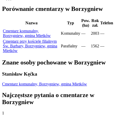
Porównanie cmentarzy w Borzygniew
Pow.
Rok
Nazwa
Typ
Telefon
(ha)
zał.
Cmentarz komunalny,
Komunalny
—
2003
—
Borzygniew, gmina Mietków
Cmentarz przy kościele filialnym
Św. Barbary, Borzygniew, gmina
Parafialny
—
1562
—
Mietków
Znane osoby pochowane w Borzygniew
Stanisław Kęćka
Cmentarz komunalny, Borzygniew, gmina Mietków
Najczęstsze pytania o cmentarze w
Borzygniew
1