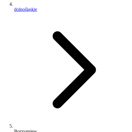
dolnośląskie
Borzygniew