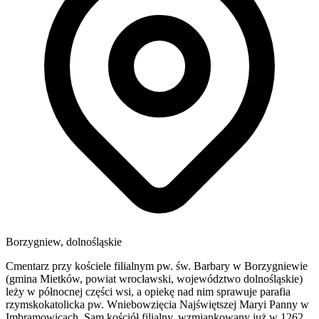
Borzygniew, dolnośląskie
Cmentarz przy kościele filialnym pw. św. Barbary w Borzygniewie
(gmina Mietków, powiat wrocławski, województwo dolnośląskie)
leży w północnej części wsi, a opiekę nad nim sprawuje parafia
rzymskokatolicka pw. Wniebowzięcia Najświętszej Maryi Panny w
Imbramowicach. Sam kościół filialny, wzmiankowany już w 1262